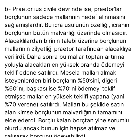
b- Praetor ius civile devrinde ise, praetor’lar
borçlunun sadece mallarının hedef alınmasını
sağlamışlardır. Bu icra usulünün özelliği, icranın
borçlunun bütün malvarlığı üzerinde olmasıdır.
Alacaklılardan birinin talebi üzerine borçlunun
mallarının
zilyet
liği praetor tarafından alacaklıya
verilirdi. Daha sonra bu mallar toptan artırma
yoluyla alacakları en yüksek oranda ödemeyi
teklif edene satılırdı. Mesela malları almak
isteyenlerden biri borçların %50’sini, diğeri
%60’ını, başkası ise %70’ini ödemeyi teklif
etmişse mallar en yüksek teklifi yapana (yani
%70 verene) satılırdı. Malları bu şekilde satın
alan kimse borçlunun malvarlığının tamamını
elde ederdi. Borçlu kalan borçtan yine sorumlu
olurdu ancak bunun için hapse atılmaz ve
çalışarak borcunu ödeyebilirdi.