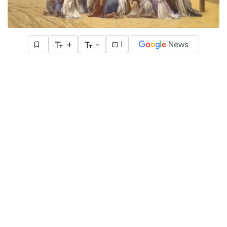
+
-
1