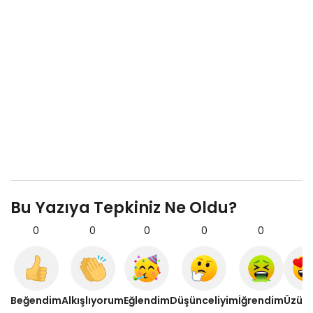
Bu Yazıya Tepkiniz Ne Oldu?
0
0
0
0
0
0
Beğendim
Alkışlıyorum
Eğlendim
Düşünceliyim
İğrendim
Üzül