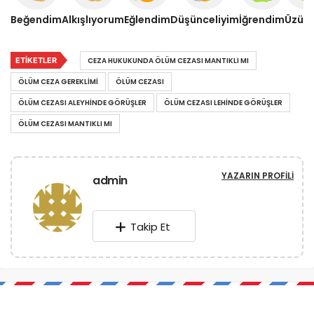
Beğendim
Alkışlıyorum
Eğlendim
Düşünceliyim
İğrendim
Üzül
ETIKETLER
CEZA HUKUKUNDA ÖLÜM CEZASI MANTIKLI MI
ÖLÜM CEZA GEREKLIMI
ÖLÜM CEZASI
ÖLÜM CEZASI ALEYHINDE GÖRÜŞLER
ÖLÜM CEZASI LEHINDE GÖRÜŞLER
ÖLÜM CEZASI MANTIKLI MI
YAZARIN PROFILI
admin
Takip Et