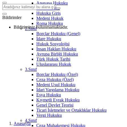
Anayasa Hukuku
Aile Hukuku
Hukuka Giriş
Bildirimler
Medeni Hukuk
Roma Hukuku
Bildiriminiz bulunmamaktadır.
2.Sınıf
Borçlar Hukuku (Genel)
İdare Hukuku
Hukuk Sosyolojisi
İnsan Hakları Hukuku
Avrupa Birliği Hukuku
Türk Hukuk Tarihi
Uluslararası Hukuk
3.Sınıf
Borçlar Hukuku (Özel)
Ceza Hukuku (Özel)
Medeni Usul Hukuku
İdari Yargılama Hukuku
Eşya Hukuku
Kıymetli Evrak Hukuku
Genel Devlet Teorisi
Ticari İşletmeler ve Ortaklıklar Hukuku
Vergi Hukuku
4.Sınıf
Anasayfa
Ceza Muhakemesi Hukuku