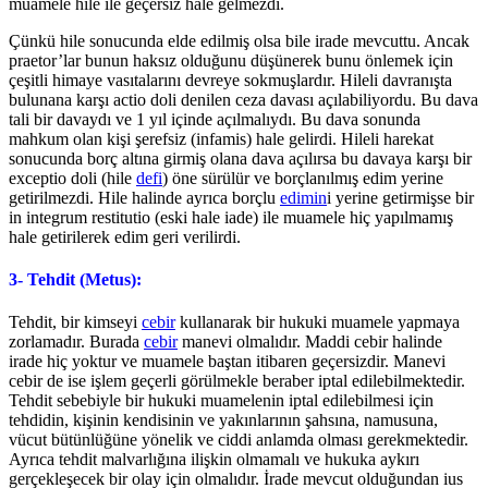
muamele hile ile geçersiz hale gelmezdi.
Çünkü hile sonucunda elde edilmiş olsa bile irade mevcuttu. Ancak
praetor’lar bunun haksız olduğunu düşünerek bunu önlemek için
çeşitli himaye vasıtalarını devreye sokmuşlardır. Hileli davranışta
bulunana karşı actio doli denilen ceza davası açılabiliyordu. Bu dava
tali bir davaydı ve 1 yıl içinde açılmalıydı. Bu dava sonunda
mahkum olan kişi şerefsiz (infamis) hale gelirdi. Hileli harekat
sonucunda borç altına girmiş olana dava açılırsa bu davaya karşı bir
exceptio doli (hile
defi
) öne sürülür ve borçlanılmış edim yerine
getirilmezdi. Hile halinde ayrıca borçlu
edimin
i yerine getirmişse bir
in integrum restitutio (eski hale iade) ile muamele hiç yapılmamış
hale getirilerek edim geri verilirdi.
3- Tehdit (Metus):
Tehdit, bir kimseyi
cebir
kullanarak bir hukuki muamele yapmaya
zorlamadır. Burada
cebir
manevi olmalıdır. Maddi cebir halinde
irade hiç yoktur ve muamele baştan itibaren geçersizdir. Manevi
cebir de ise işlem geçerli görülmekle beraber iptal edilebilmektedir.
Tehdit sebebiyle bir hukuki muamelenin iptal edilebilmesi için
tehdidin, kişinin kendisinin ve yakınlarının şahsına, namusuna,
vücut bütünlüğüne yönelik ve ciddi anlamda olması gerekmektedir.
Ayrıca tehdit malvarlığına ilişkin olmamalı ve hukuka aykırı
gerçekleşecek bir olay için olmalıdır. İrade mevcut olduğundan ius