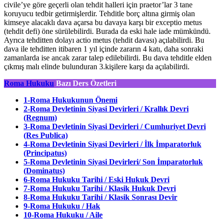
civile’ye göre geçerli olan tehdit halleri için praetor’lar 3 tane
koruyucu tedbir getirmişlerdir. Tehditle borç altına girmiş olan
kimseye alacaklı dava açarsa bu davaya karşı bir exceptio metus
(tehdit defi) öne sürülebilirdi. Burada da eski hale iade mümkündü.
Ayrıca tehditten dolayı actio metus (tehdit davası) açılabilirdi. Bu
dava ile tehditten itibaren 1 yıl içinde zararın 4 katı, daha sonraki
zamanlarda ise ancak zarar talep edilebilirdi. Bu dava tehditle elden
çıkmış malı elinde bulunduran 3.kişilere karşı da açılabilirdi.
Roma Hukuku
Bazı Ders Özetleri
1-Roma Hukukunun Önemi
2-Roma Devletinin Siyasi Devirleri / Krallık Devri
(Regnum)
3-Roma Devletinin Siyasi
Devirleri
/ Cumhuriyet Devri
(Res Publica)
4-Roma Devletinin Siyasi Devirleri / İlk İmparatorluk
(Principatus)
5-Roma Devletinin Siyasi Devirleri/ Son İmparatorluk
(Dominatus)
6-Roma Hukuku Tarihi / Eski Hukuk Devri
7-Roma Hukuku Tarihi / Klasik Hukuk Devri
8-Roma Hukuku Tarihi / Klasik Sonrası Devir
9-Roma Hukuku / Hak
10-Roma Hukuku / Aile