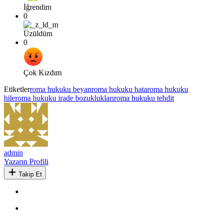
İğrendim
0
Üzüldüm
0
Çok Kızdım
Etiketler
roma hukuku beyan
roma hukuku hata
roma hukuku
hile
roma hukuku irade bozuklukları
roma hukuku tehdit
admin
Yazarın Profili
Takip Et