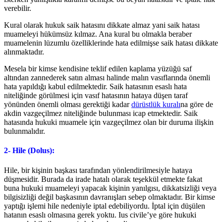
verebilir.
Kural olarak hukuk saik hatasını dikkate almaz yani saik hatası
muameleyi hükümsüz kılmaz. Ana kural bu olmakla beraber
muamelenin lüzumlu özelliklerinde hata edilmişse saik hatası dikkate
alınmaktadır.
Mesela bir kimse kendisine teklif edilen kaplama yüzüğü saf
altından zannederek satın alması halinde malın vasıflarında önemli
hata yapıldığı kabul edilmektedir. Saik hatasının esaslı hata
niteliğinde görülmesi için vasıf hatasının hataya düşen taraf
yönünden önemli olması gerektiği kadar
dürüstlük kuralı
na göre de
akdin vazgeçilmez niteliğinde bulunması icap etmektedir. Saik
hatasında hukuki muamele için vazgeçilmez olan bir duruma ilişkin
bulunmalıdır.
2- Hile (Dolus):
Hile, bir kişinin başkası tarafından yönlendirilmesiyle hataya
düşmesidir. Burada da irade hatalı olarak teşekkül etmekte fakat
buna hukuki muameleyi yapacak kişinin yanılgısı, dikkatsizliği veya
bilgisizliği değil başkasının davranışları sebep olmaktadır. Bir kimse
yaptığı işlemi hile nedeniyle iptal edebiliyordu. İptal için düşülen
hatanın esaslı olmasına gerek yoktu. Ius civile’ye göre hukuki