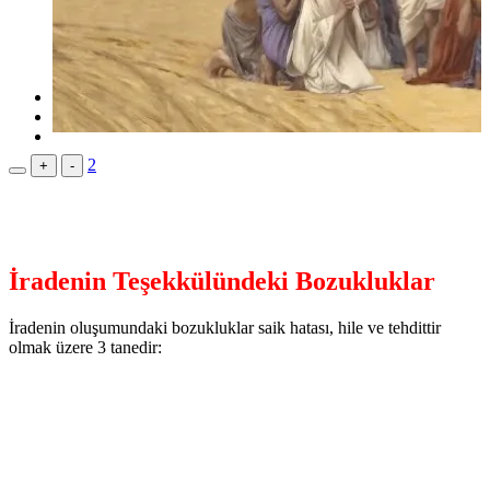
YouTube
Makaleler
Hukuk Terimleri
Kısa Hukuki Bilgiler
Dilekçeler
Hakkında
2
+
-
İradenin Teşekkülündeki Bozukluklar
İradenin oluşumundaki bozukluklar saik hatası, hile ve tehdittir
olmak üzere 3 tanedir: