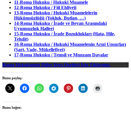
11-Roma Hukuku / Hukuki Muamele
12-Roma Hukuku / Fiil Ehliyeti
13-Roma Hukuku / Hukuki Muamelelerin
Hükümsüzlüğü (Yokluk, Butlan, …)
14-Roma Hukuku / İrade ve Beyan Arasındaki
Uyumsuzluk Halleri
15-Roma Hukuku / İrade Bozuklukları (Hata, Hile,
Tehdit)
16-Roma Hukuku / Hukuki Muamelenin Arızi Unsurları
(Şart, Vade, Mükellefiyet)
17-Roma Hukuku / Temsil ve Munzam Davalar
Roma Hukukunun Diğer Ders Özetleri İçin Tıklayınız.
Bunu paylaş:
Bunu beğen: