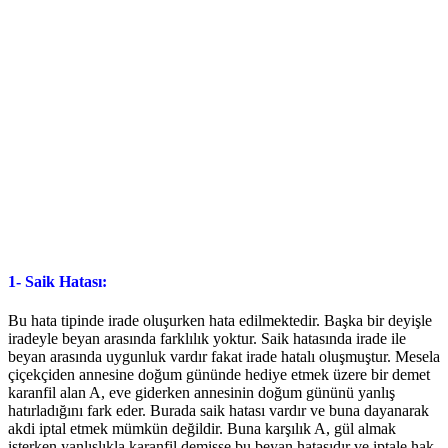
1- Saik Hatası:
Bu hata tipinde irade oluşurken hata edilmektedir. Başka bir deyişle
iradeyle beyan arasında farklılık yoktur. Saik hatasında irade ile
beyan arasında uygunluk vardır fakat irade hatalı oluşmuştur. Mesela
çiçekçiden annesine doğum gününde hediye etmek üzere bir demet
karanfil alan A, eve giderken annesinin doğum gününü yanlış
hatırladığını fark eder. Burada saik hatası vardır ve buna dayanarak
akdi iptal etmek mümkün değildir. Buna karşılık A, gül almak
isterken yanlışlıkla karanfil demişse bu beyan hatasıdır ve iptale hak