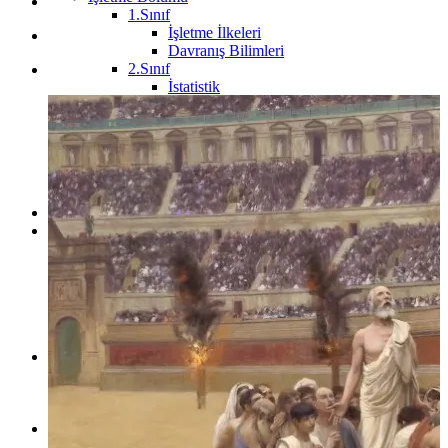
1.Sınıf
İşletme İlkeleri
Davranış Bilimleri
2.Sınıf
İstatistik
Mikro İktisat
Makro İktisat
3.Sınıf
4.Sınıf
Kamu Yönetimi Bölümü
Maliye Bölümü
Fakülteler
Çalışma Odaları
Hukuk Çalışma Odaları
1.Sınıf Çalışma Odası
2.Sınıf Çalışma Odası
3.Sınıf Çalışma Odası
4.Sınıf Çalışma Odası
ARABULUCULUK Çalışma Odası
Ders Notları
HUKUK
İKTİSAT
İŞLETME
Hukuk Kültür
Telegram Grupları