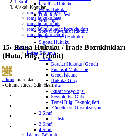
1.Sınıf
İcra İflas Hukuku
Alakalı Konular
Miras Hukuku
roma hukuku beyan
Hukuk Felsefesi
roma hukuku hata
Adli Tıp
roma hukuku hile
İş Hukuku
roma hukuku irade bozuklukları
Sosyal Güvenlik Hukuku
roma hukuku tehdit
Deniz Ticareti Hukuku
Sigorta Hukuku
15- Roma Hukuku / İrade Bozuklukları
İ.İ.B.F
İktisat Bölümü
(Hata, Hile, Tehdit)
1.Sınıf
Borçlar Hukuku (Genel)
Finansal Muhasebe
Genel İşletme
admin
tarafından
Hukuka Giriş
-
Okuma süresi: 3dk, 59sn
İktisat
İktisat Sosyolojisi
Sosyolojiye Giriş
Temel Bilgi Teknolojileri
Yönetim ve Organizasyon
2.Sınıf
İstatistik
3.Sınıf
4.Sınıf
İşletme Bölümü