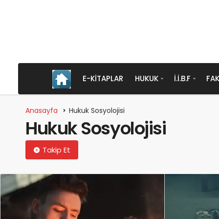
E-KITAPLAR
HUKUK
İ.İ.B.F
FAK
Anasayfa
Hukuk Sosyolojisi
Hukuk Sosyolojisi
Takip Et