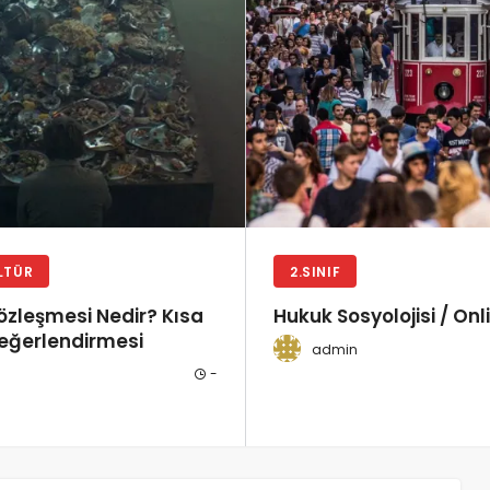
LTÜR
2.SINIF
zleşmesi Nedir? Kısa
Hukuk Sosyolojisi / Onl
Değerlendirmesi
admin
-