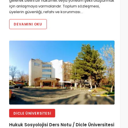
gelerek belirli bir hükümet veya yönetim şekli oluşturmak
için anlaşmaya varmalarıdır. Toplum sözleşmesi,
üyelerin güvenliği, refahı ve korunması…
DEVAMINI OKU
DICLE ÜNIVERSITESI
Hukuk Sosyolojisi Ders Notu / Dicle Üniversitesi