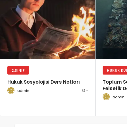
2.SINIF
HUKUK KÜ
Hukuk Sosyolojisi Ders Notları
Toplum Sö
Felsefik 
-
admin
admin