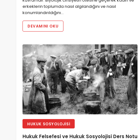
kavramdır. Biyolojik cinsiyetin ötesine geçerek kadın ve
erkeklerin toplumda nasıl algılandığını ve nasıl
konumlandırıldığını…
DEVAMINI OKU
HUKUK SOSYOLOJISI
Hukuk Felsefesi ve Hukuk Sosyolojisi Ders Notu