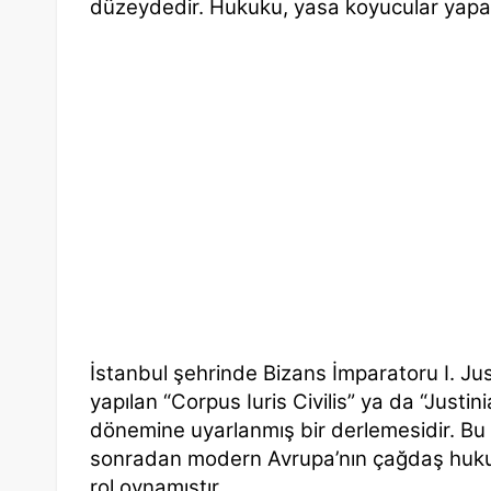
düzeydedir. Hukuku, yasa koyucular yapa
İstanbul şehrinde Bizans İmparatoru I. J
yapılan “Corpus Iuris Civilis” ya da “Jus
dönemine uyarlanmış bir derlemesidir. B
sonradan modern Avrupa’nın çağdaş hukuk
rol oynamıştır.