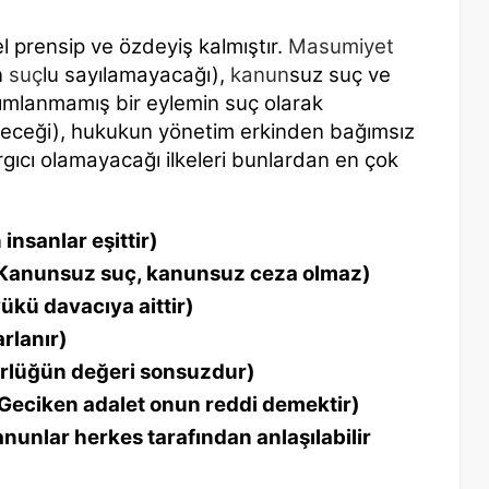
prensip ve özdeyiş kalmıştır.
Masumiyet
n
suç
lu sayılamayacağı),
kanun
suz suç ve
nımlanmamış bir eylemin suç olarak
eceği), hukukun yönetim erkinden bağımsız
gıcı olamayacağı ilkeleri bunlardan en çok
insanlar eşittir)
Kanunsuz suç, kanunsuz ceza olmaz)
yükü davacıya aittir)
rlanır)
rlüğün değeri sonsuzdur)
Geciken adalet onun reddi demektir)
nunlar herkes tarafından anlaşılabilir