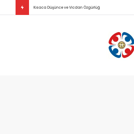
Kısaca Düşünce ve Vicdan Özgürlüğü Nedir?