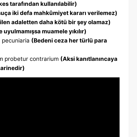
kes tarafından kullanılabilir)
suça iki defa mahkûmiyet kararı verilemez)
bilen adaletten daha kötü bir şey olamaz)
e uyulmamışsa muamele yıkılır)
a pecuniaria
(Bedeni ceza her türlü para
um probetur contrarium
(Aksi kanıtlanıncaya
karinedir)