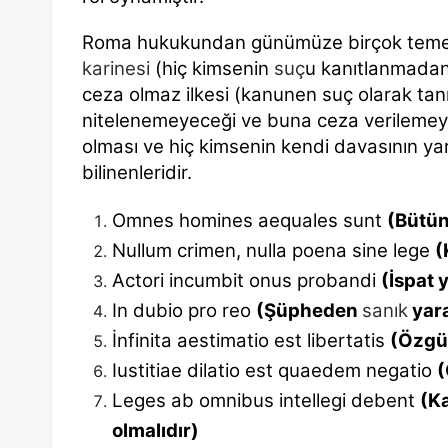
Roma hukukundan günümüze birçok temel 
karinesi
(hiç kimsenin
suç
u kanıtlanmada
ceza olmaz ilkesi (kanunen suç olarak ta
nitelenemeyeceği ve buna ceza verilemey
olması ve hiç kimsenin kendi davasının yar
bilinenleridir.
Omnes homines aequales sunt
(Bütün 
Nullum crimen, nulla poena sine lege
(
Actori incumbit onus probandi
(İspat 
In dubio pro reo
(Şüpheden
sanık
yara
İnfinita aestimatio est libertatis
(Özgü
Iustitiae dilatio est quaedem negatio
(
Leges ab omnibus intellegi debent
(Ka
olmalıdır)