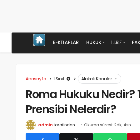
E-KITAPLAR
HUKUK
İ.İ.B.F
FAK
Anasayfa
1.Sınıf
Alakalı Konular
Roma Hukuku Nedir? 
Prensibi Nelerdir?
admin
tarafından
-
Okuma süresi: 2dk, 4sn