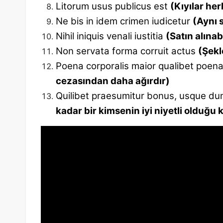
Litorum usus publicus est
(Kıyılar her
Ne bis in idem crimen iudicetur
(Aynı 
Nihil iniquis venali iustitia
(Satın alına
Non servata forma corruit actus
(Şekl
Poena corporalis maior qualibet poen
cezasından daha ağırdır)
Quilibet praesumitur bonus, usque d
kadar bir kimsenin iyi niyetli olduğu 