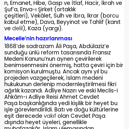
n, Emanet, Hibe, Gasp ve İtlaf, Hacir, İkrah ve
Şuf’a, Enva-ı Şirket (ortaklık
çeşitleri), Vekâlet, Sulh ve İbra, İkrar (borcu
kabul etme), Dava, Beyyinat ve Tahlif (kanıt
ve
delil
), Kaza (yargı).
Mecelle’nin hazırlanması
1868’de sadrazam Âli Paşa, Abdülaziz’e
sunduğu ünlü reform tasarısında Fransız
Medeni Kanunu’nun aynen çevirilerek
benimsenmesini önermiş, hatta çeviri için bir
komisyon kurulmuştu. Ancak aynı yıl bu
projeden vazgeçilerek, İslam medeni
hukukunun derlenip modernleştirilmesi fikri
ağırlık kazandı. Adliye Nazırı ve eski Meclis-i
Ahkâm-ı Adliye Reisi Ahmet Cevdet
Paşa başkanlığında yedi kişilik bir heyet bu
işle görevlendirildi. Batı ve doğu kültürlerine
eşit derecede
vakıf
olan Cevdet Paşa
dışında heyet üyeleri, genellikle
muhafazakâr, İslam ulemasından