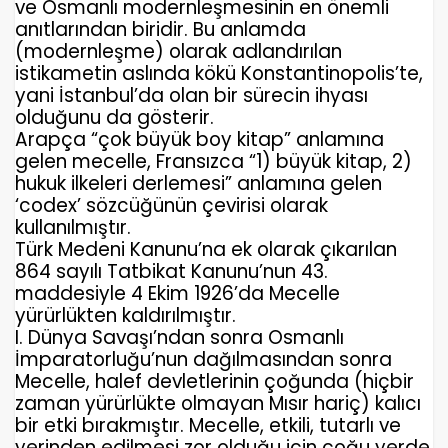
ve Osmanlı modernleşmesinin en önemli
anıtlarından biridir. Bu anlamda
(
modernleşme
) olarak adlandırılan
istikametin aslında kökü Konstantinopolis’te,
yani İstanbul’da olan bir sürecin ihyası
olduğunu da gösterir.
Arapça “çok büyük boy kitap” anlamına
gelen
mecelle
, Fransızca “1) büyük kitap, 2)
hukuk ilkeleri derlemesi” anlamına gelen
‘codex’ sözcüğünün çevirisi olarak
kullanılmıştır.
Türk Medeni Kanunu’na ek olarak çıkarılan
864 sayılı Tatbikat Kanunu’nun 43.
maddesiyle 4 Ekim 1926’da Mecelle
yürürlükten kaldırılmıştır.
I. Dünya Savaşı’ndan sonra Osmanlı
İmparatorluğu’nun dağılmasından sonra
Mecelle, halef devletlerinin çoğunda (hiçbir
zaman yürürlükte olmayan Mısır hariç) kalıcı
bir etki bırakmıştır. Mecelle, etkili, tutarlı ve
yerinden edilmesi zor olduğu için çoğu yerde