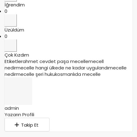
İğrendim
0
Üzüldüm
0
Çok Kızdım
Etiketler
ahmet cevdet paşa mecelle
mecell
nedir
mecelle hangi ülkede ne kadar uygulandı
mecelle
nedir
mecelle şeri hukuk
osmanlıda mecelle
admin
Yazarın Profili
Takip Et