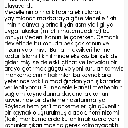
oluşuyordu.
Mecelle’nin birinci kitabına ekli olarak
yayımlanan mazbataya göre Mecelle fıkıh
ilminin dünya işlerine ilişkin kısmıyla ilgiliydi.
Uygar uluslar (milel-i mütemeddine) bu
konuyu Medeni Kanun ile çözerken, Osmanlı
devletinde bu konuda pek çok kanun ve
nizam yapılmıştı. Bunların eksikleri her ne
kadar İslami fıkıh ilminde eksiksiz bir şekilde
giderilmiş ise de eski içtihat ve fetvaları bir
araya getirmek güçtü ve yeni kurulan
temyiz
mahkemelerinin
hakim
leri bu kaynaklara
yeterince
vakıf
olmadığından yanlış kararlar
verilebiliyordu. Bu nedenle Hanefi mezhebinin
sağlam kaynaklarına dayanarak kanun
kuvvetinde bir derleme hazırlanmalıydı.
Böylece hem şer’i mahkemeler için güvenilir
bir kaynak oluşturulmuş olacak, hem nizami
(laik) mahkemelerde kullanılmak üzere yeni
kanunlar çıkarılmasına gerek kalmayacaktı.