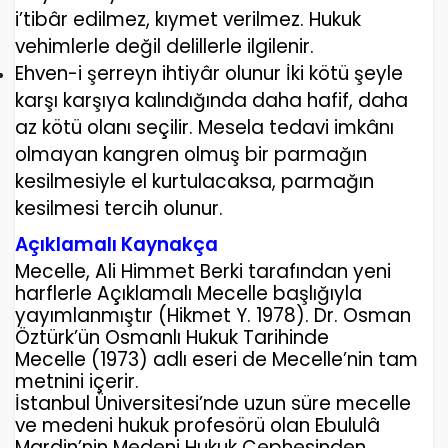
i’tibâr edilmez, kıymet verilmez. Hukuk
vehimlerle değil delillerle ilgilenir.
Ehven-i şerreyn ihtiyâr olunur
İki kötü şeyle
karşı karşıya kalındığında daha hafif, daha
az kötü olanı seçilir. Mesela tedavi imkânı
olmayan kangren olmuş bir parmağın
kesilmesiyle el kurtulacaksa, parmağın
kesilmesi tercih olunur.
Açıklamalı Kaynakça
Mecelle, Ali Himmet Berki tarafından yeni
harflerle
Açıklamalı Mecelle
başlığıyla
yayımlanmıştır (Hikmet Y. 1978). Dr. Osman
Öztürk’ün
Osmanlı Hukuk Tarihinde
Mecelle
(1973) adlı eseri de Mecelle’nin tam
metnini içerir.
İstanbul Üniversitesi’nde uzun süre mecelle
ve medeni hukuk profesörü olan Ebululâ
Mardin’nin
Medeni Hukuk Cephesinden