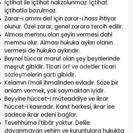
İçtihat ile içtihat nakzolunmaz.
İçtihat
içtihatla bozulmaz.
Zarar-ı ammı def için zarar-ı hass ihtiyar
olunur.
Özel zarar, genel zarara tercih edilir.
Alması memnu olan şeyin vermesi dahi
memnu olur.
Alması hukuka aykırı olanın
vermesi de hukuka aykırıdır.
Beynel tüccar maruf olan şey beynlerinde
meşrut gibidir.
Ticari
örf ve adet
ler ticari
sözleşme
lerin şartı gibidir.
Kelamın i’mali ihmalinden evladır.
Söze bir
anlam vermek, yok saymaktan iyidir.
Beyyine hüccet-i müteaddiye ve ikrar
hüccet-i kasıradır.
Kanıt herkesi, ikrar ise
sadece ikrar edeni bağlar.
Tevehhüme i’tibâr yoktur.
Delile
dayanmayan vehim ve kuruntulara hukukta