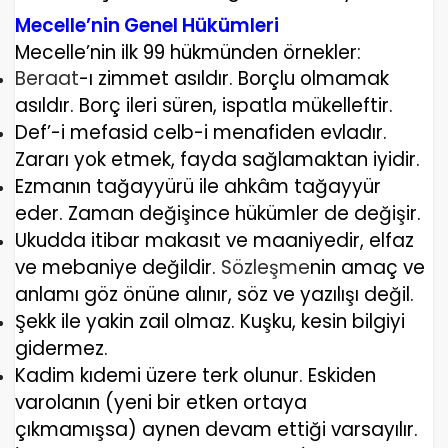
Mecelle’nin Genel Hükümleri
Mecelle’nin ilk 99 hükmünden örnekler:
Beraat
-ı zimmet asıldır
. Borçlu olmamak
asıldır. Borç ileri süren, ispatla mükelleftir.
Def’-i mefasid celb-i menafiden evladır
.
Zararı yok etmek, fayda sağlamaktan iyidir.
Ezmanın tağayyürü ile ahkâm tağayyür
eder
. Zaman değişince hükümler de değişir.
Ukudda itibar makasıt ve maaniyedir, elfaz
ve mebaniye değildir.
Sözleşme
nin amaç ve
anlamı göz önüne alınır, söz ve yazılışı değil.
Şekk ile yakin zail olmaz.
Kuşku, kesin bilgiyi
gidermez.
Kadim kıdemi üzere terk olunur.
Eskiden
varolanın (yeni bir etken ortaya
çıkmamışsa) aynen devam ettiği varsayılır.