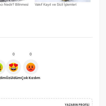
cı Nedir? Bilinmesi
Vakıf Kayıt ve Sicil İşlemleri
0
0
ndim
Üzüldüm
Çok Kızdım
YAZARIN PROFILI