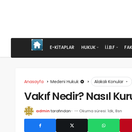
E-KITAPLAR
HUKUK
İ.İ.B.F
FAK
Anasayfa
Medeni Hukuk
Alakalı Konular
Vakıf Nedir? Nasıl Kur
admin
tarafından
-
Okuma süresi: 1dk, 8sn