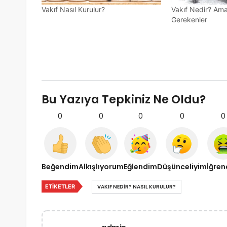
Vakıf Nasıl Kurulur?
Vakıf Nedir? Ama
Gerekenler
Bu Yazıya Tepkiniz Ne Oldu?
0
0
0
0
0
Beğendim
Alkışlıyorum
Eğlendim
Düşünceliyim
İğre
ETIKETLER
VAKIF NEDIR? NASIL KURULUR?