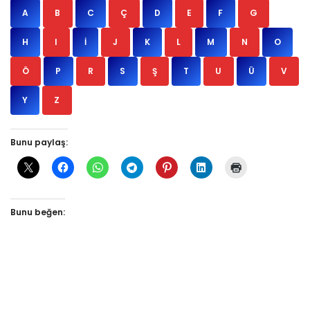
A
B
C
Ç
D
E
F
G
H
I
İ
J
K
L
M
N
O
Ö
P
R
S
Ş
T
U
Ü
V
Y
Z
Bunu paylaş:
Bunu beğen: