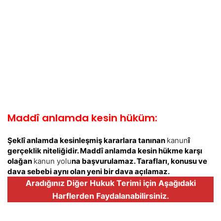
Maddî anlamda kesin hüküm:
Şeklî anlamda kesinleşmiş kararlara tanınan
kanun
î
gerçeklik niteliğidir. Maddî anlamda kesin hükme karşı
olağan
kanun yolu
na başvurulamaz. Tarafları, konusu ve
dava sebebi aynı olan yeni bir dava açılamaz.
Aradığınız Diğer Hukuk Terimi için Aşağıdaki
Harflerden Faydalanabilirsiniz.