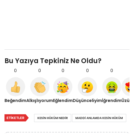
Bu Yazıya Tepkiniz Ne Oldu?
0
0
0
0
0
0
Beğendim
Alkışlıyorum
Eğlendim
Düşünceliyim
İğrendim
Üzül
ETIKETLER
KESIN HÜKÜM NEDIR
MADDI ANLAMDA KESIN HÜKÜM