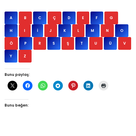
A
B
C
Ç
D
E
F
G
H
I
İ
J
K
L
M
N
O
Ö
P
R
S
Ş
T
U
Ü
V
Y
Z
Bunu paylaş:
Bunu beğen: