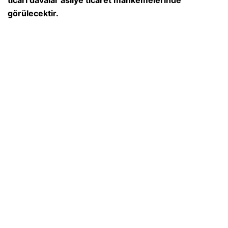
ticari davalar asliye ticaret mahkemelerinde
görülecektir.