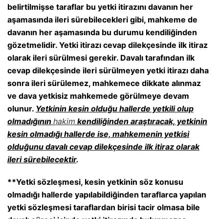
belirtilmişse taraflar bu yetki itirazını davanın her
aşamasında ileri sürebilecekleri gibi, mahkeme de
davanın her aşamasında bu durumu kendiliğinden
gözetmelidir. Yetki itirazı cevap dilekçesinde ilk itiraz
olarak ileri sürülmesi gerekir. Davalı tarafından ilk
cevap dilekçesinde ileri sürülmeyen yetki itirazı daha
sonra ileri sürülemez, mahkemece dikkate alınmaz
ve dava yetkisiz mahkemede görülmeye devam
olunur.
Yetkinin kesin olduğu hallerde yetkili olup
olmadığının
hakim
kendiliğinden araştıracak, yetkinin
kesin olmadığı hallerde ise, mahkemenin yetkisi
olduğunu davalı cevap dilekçesinde ilk itiraz olarak
ileri sürebilecektir
.
**Yetki sözleşmesi, kesin yetkinin söz konusu
olmadığı hallerde yapılabildiğinden taraflarca yapılan
yetki sözleşmesi taraflardan birisi tacir olmasa bile