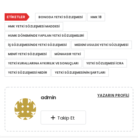
ETIKETLER
BONODA YETKI SÖZLEŞMESI
HMK 18
HMK YETKI SÖZLEŞMESİ MADDESI
HUMK DÖNEMINDE YAPILAN YETKI SÖZLEŞMELERI
İŞ SÖZLEŞMESINDE YETKI SÖZLEŞMESI
MEDENI USULDE YETKI SÖZLEŞMESI
MENFI YETKI SÖZLEŞMESI
MÜNHASIR YETKI
YETKI KURALLARINA AYKIRILIK VE SONUÇLARI
YETKI SÖZLEŞMESI ICRA
YETKI SÖZLEŞMESI NEDIR
YETKI SÖZLEŞMESININ ŞARTLARI
YAZARIN PROFILI
admin
Takip Et