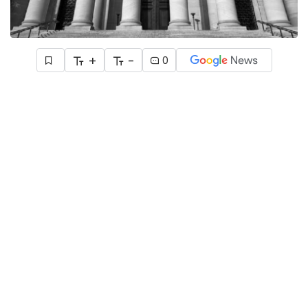
+
-
0