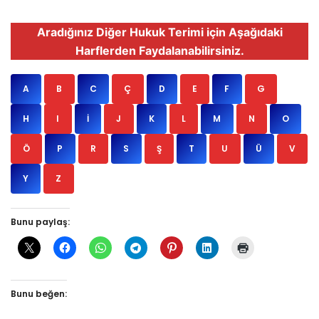
Aradığınız Diğer Hukuk Terimi için Aşağıdaki
Harflerden Faydalanabilirsiniz.
A
B
C
Ç
D
E
F
G
H
I
İ
J
K
L
M
N
O
Ö
P
R
S
Ş
T
U
Ü
V
Y
Z
Bunu paylaş:
Bunu beğen: