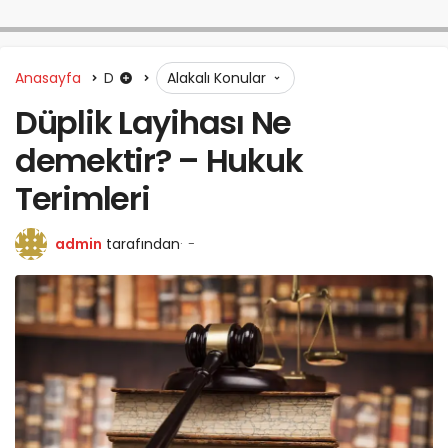
Anasayfa
D
Alakalı Konular
Düplik Layihası Ne
demektir? – Hukuk
Terimleri
admin
tarafından
-