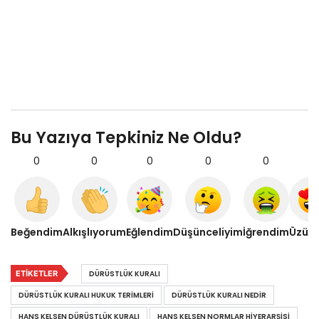
Bu Yazıya Tepkiniz Ne Oldu?
0
0
0
0
0
0
Beğendim
Alkışlıyorum
Eğlendim
Düşünceliyim
İğrendim
Üzül
ETIKETLER
DÜRÜSTLÜK KURALI
DÜRÜSTLÜK KURALI HUKUK TERIMLERI
DÜRÜSTLÜK KURALI NEDIR
HANS KELSEN DÜRÜSTLÜK KURALI
HANS KELSEN NORMLAR HIYERARŞISI