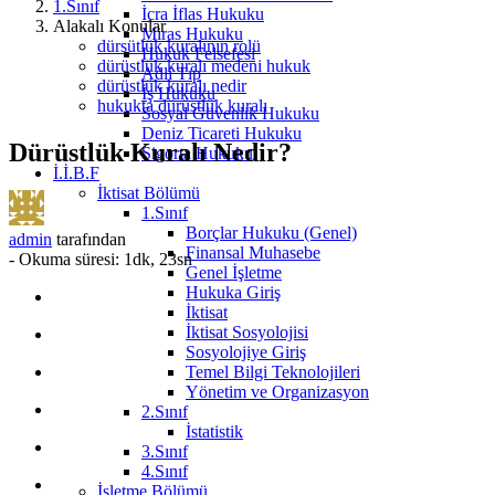
1.Sınıf
İcra İflas Hukuku
Alakalı Konular
Miras Hukuku
dürsütlük kuralının rolü
Hukuk Felsefesi
dürüstlük kuralı medeni hukuk
Adli Tıp
dürüstlük kuralı nedir
İş Hukuku
hukukta dürüstlük kuralı
Sosyal Güvenlik Hukuku
Deniz Ticareti Hukuku
Dürüstlük Kuralı Nedir?
Sigorta Hukuku
İ.İ.B.F
İktisat Bölümü
1.Sınıf
Borçlar Hukuku (Genel)
admin
tarafından
Finansal Muhasebe
-
Okuma süresi: 1dk, 23sn
Genel İşletme
Hukuka Giriş
İktisat
İktisat Sosyolojisi
Sosyolojiye Giriş
Temel Bilgi Teknolojileri
Yönetim ve Organizasyon
2.Sınıf
İstatistik
3.Sınıf
4.Sınıf
İşletme Bölümü