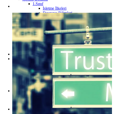
1.Sınıf
İşletme İlkeleri
Davranış Bilimleri
2.Sınıf
İstatistik
Mikro İktisat
Makro İktisat
3.Sınıf
4.Sınıf
Kamu Yönetimi Bölümü
Maliye Bölümü
Fakülteler
Çalışma Odaları
Hukuk Çalışma Odaları
1.Sınıf Çalışma Odası
2.Sınıf Çalışma Odası
3.Sınıf Çalışma Odası
4.Sınıf Çalışma Odası
ARABULUCULUK Çalışma Odası
Ders Notları
HUKUK
İKTİSAT
İŞLETME
Hukuk Kültür
Telegram Grupları