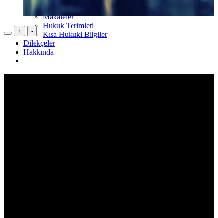
YouTube
Makaleler
Hukuk Terimleri
+
-
Kısa Hukuki Bilgiler
Dilekçeler
Hakkında