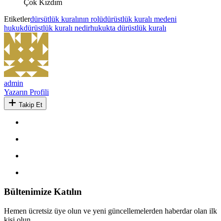
Çok Kızdım
Etiketler
dürsütlük kuralının rolü
dürüstlük kuralı medeni
hukuk
dürüstlük kuralı nedir
hukukta dürüstlük kuralı
admin
Yazarın Profili
Takip Et
Bültenimize Katılın
Hemen ücretsiz üye olun ve yeni güncellemelerden haberdar olan ilk
kişi olun.