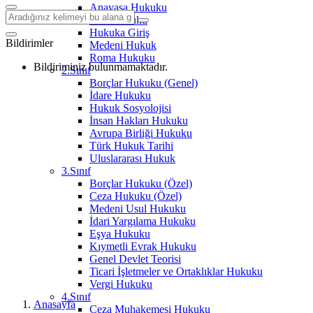
Anayasa Hukuku
Aile Hukuku
Hukuka Giriş
Bildirimler
Medeni Hukuk
Roma Hukuku
Bildiriminiz bulunmamaktadır.
2.Sınıf
Borçlar Hukuku (Genel)
İdare Hukuku
Hukuk Sosyolojisi
İnsan Hakları Hukuku
Avrupa Birliği Hukuku
Türk Hukuk Tarihi
Uluslararası Hukuk
3.Sınıf
Borçlar Hukuku (Özel)
Ceza Hukuku (Özel)
Medeni Usul Hukuku
İdari Yargılama Hukuku
Eşya Hukuku
Kıymetli Evrak Hukuku
Genel Devlet Teorisi
Ticari İşletmeler ve Ortaklıklar Hukuku
Vergi Hukuku
4.Sınıf
Anasayfa
Ceza Muhakemesi Hukuku