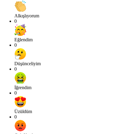
Alkışlıyorum
0
Eğlendim
0
Düşünceliyim
0
İğrendim
0
Üzüldüm
0