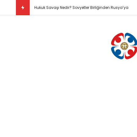
Kısaca Düşünce ve Vicd