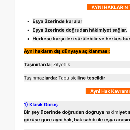
AYNİ HAKLARIN 
Eşya üzerinde kurulur
Eşya üzerinde doğrudan hâkimiyet sağlar.
Herkese karşı ileri sürülebilir ve herkes 
Ayni hakların dış dünyaya açıklanması:
Taşınırlarda;
Zilyetlik
Taşınmaz
larda:
Tapu sicili
ne tescildir
Ayni Hak Kavramın
1) Klasik Görüş
Bir şey üzerinde doğrudan doğruya
hakim
iyet 
görüşe göre ayni hak, hak sahibi ile eşya arasın