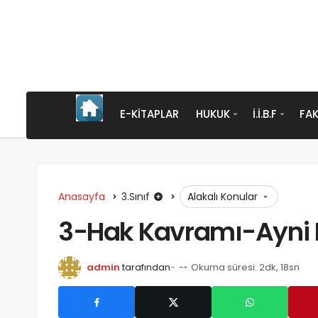
E-KITAPLAR
HUKUK
İ.İ.B.F
FAK
Anasayfa
3.Sınıf
Alakalı Konular
3-Hak Kavramı-Ayni 
admin
tarafından
-
Okuma süresi: 2dk, 18sn