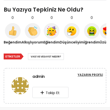
Bu Yazıya Tepkiniz Ne Oldu?
0
0
0
0
0
0
Beğendim
Alkışlıyorum
Eğlendim
Düşünceliyim
İğrendim
Üzül
ETIKETLER
VASI VE VESAYET NEDIR?
YAZARIN PROFILI
admin
Takip Et