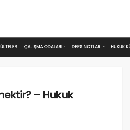
ÜLTELER
ÇALIŞMA ODALARI
DERS NOTLARI
HUKUK K
ektir? – Hukuk