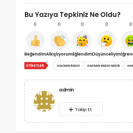
Bu Yazıya Tepkiniz Ne Oldu?
0
0
0
0
0
Beğendim
Alkışlıyorum
Eğlendim
Düşünceliyim
İğre
ETIKETLER
HAKIMIN REDDI
HAKIMIN REDDI NEDIR
HA
admin
Takip Et