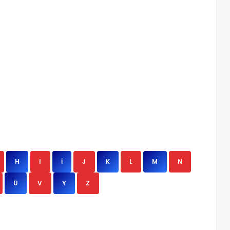
H
I
İ
J
K
L
M
N
Ü
V
Y
Z