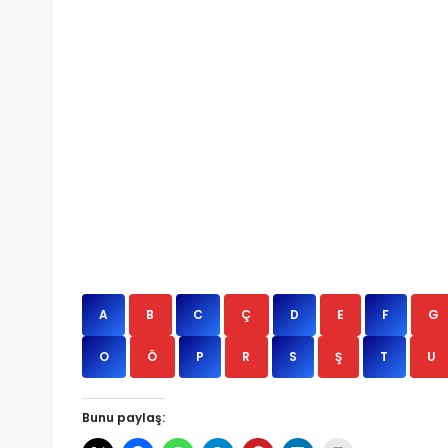
A
B
C
Ç
D
E
F
G
O
Ö
P
R
S
Ş
T
U
Bunu paylaş: