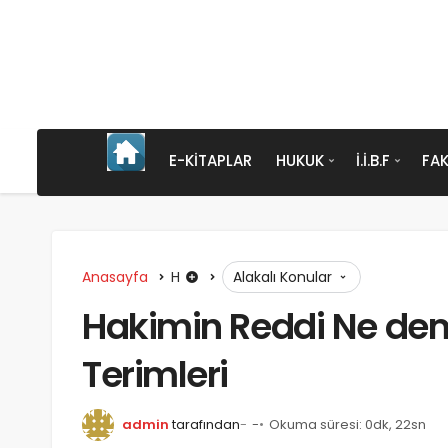
E-KITAPLAR
HUKUK
İ.İ.B.F
FAK
Anasayfa
H
Alakalı Konular
Hakimin Reddi Ne dem
Terimleri
admin
tarafından
-
Okuma süresi: 0dk, 22sn