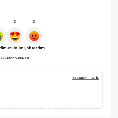
0
0
ndim
Üzüldüm
Çok Kızdım
KIMIN REDDOLUNMASI
YAZARIN PROFILI