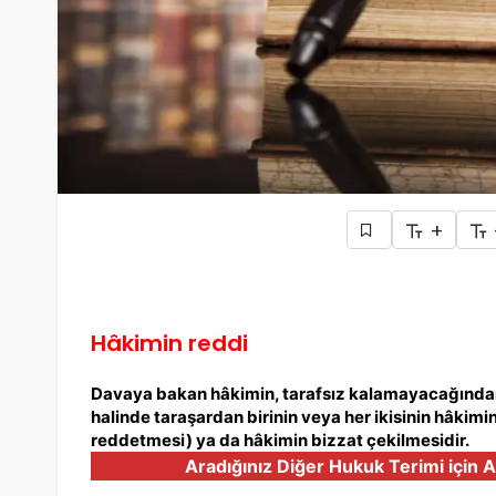
+
Hâkimin reddi
Davaya bakan hâkimin, tarafsız kalamayacağından 
halinde taraşardan birinin veya her ikisinin hâkim
reddetmesi) ya da hâkimin bizzat çekilmesidir.
Aradığınız Diğer Hukuk Terimi için A