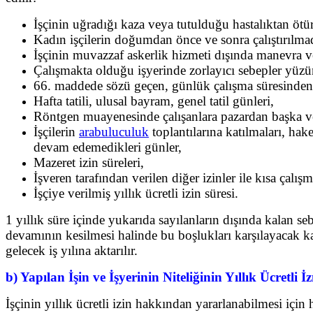
İşçinin uğradığı kaza veya tutulduğu hastalıktan ötü
Kadın işçilerin doğumdan önce ve sonra çalıştırılmad
İşçinin muvazzaf askerlik hizmeti dışında manevra v
Çalışmakta olduğu işyerinde zorlayıcı sebepler yüzün
66. maddede sözü geçen, günlük çalışma süresinden 
Hafta tatili, ulusal bayram, genel tatil günleri,
Röntgen muayenesinde çalışanlara pazardan başka ve
İşçilerin
arabuluculuk
toplantılarına katılmaları, hak
devam edemedikleri günler,
Mazeret izin süreleri,
İşveren tarafından verilen diğer izinler ile kısa çalışm
İşçiye verilmiş yıllık ücretli izin süresi.
1 yıllık süre içinde yukarıda sayılanların dışında kalan se
devamının kesilmesi halinde bu boşlukları karşılayacak kadar
gelecek iş yılına aktarılır.
b) Yapılan İşin ve İşyerinin Niteliğinin Yıllık Ücretli İ
İşçinin yıllık ücretli izin hakkından yararlanabilmesi iç