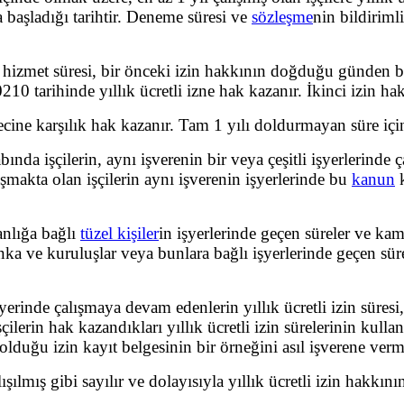
ya başladığı tarihtir. Deneme süresi ve
sözleşme
nin bildiriml
lık hizmet süresi, bir önceki izin hakkının doğduğu günden 
10 tarihinde yıllık ücretli izne hak kazanır. İkinci izin ha
ecine karşılık hak kazanır. Tam 1 yılı doldurmayan süre için ç
nda işçilerin, aynı işverenin bir veya çeşitli işyerlerinde ça
şmakta olan işçilerin aynı işverenin işyerlerinde bu
kanun
k
anlığa bağlı
tüzel kişiler
in işyerlerinde geçen süreler ve ka
ve kuruluşlar veya bunlara bağlı işyerlerinde geçen sürele
şyerinde çalışmaya devam edenlerin yıllık ücretli izin süresi,
işçilerin hak kazandıkları yıllık ücretli izin sürelerinin kull
 olduğu izin kayıt belgesinin bir örneğini asıl işverene ve
şılmış gibi sayılır ve dolayısıyla yıllık ücretli izin hakkını