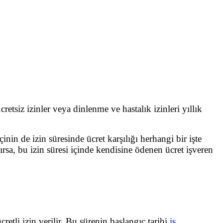
retsiz izinler veya dinlenme ve hastalık izinleri yıllık
inin de izin süresinde ücret karşılığı herhangi bir işte
şılırsa, bu izin süresi içinde kendisine ödenen ücret işveren
retli izin verilir. Bu sürenin başlangıç tarihi
iş