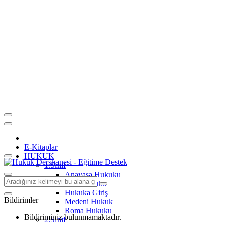
E-Kitaplar
HUKUK
1.Sınıf
Anayasa Hukuku
Aile Hukuku
Hukuka Giriş
Bildirimler
Medeni Hukuk
Roma Hukuku
Bildiriminiz bulunmamaktadır.
2.Sınıf