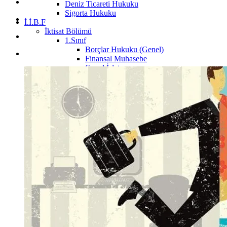
Deniz Ticareti Hukuku
Sigorta Hukuku
İ.İ.B.F
İktisat Bölümü
1.Sınıf
Borçlar Hukuku (Genel)
Finansal Muhasebe
Genel İşletme
Hukuka Giriş
İktisat
İktisat Sosyolojisi
Sosyolojiye Giriş
Temel Bilgi Teknolojileri
Yönetim ve Organizasyon
2.Sınıf
İstatistik
3.Sınıf
4.Sınıf
İşletme Bölümü
1.Sınıf
İşletme İlkeleri
Davranış Bilimleri
2.Sınıf
İstatistik
Mikro İktisat