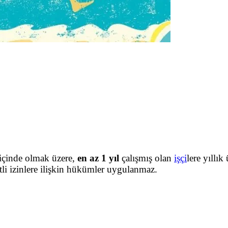
 içinde olmak üzere,
en az 1
yıl
çalışmış olan
işçi
lere yıllık
tli izinlere ilişkin hükümler uygulanmaz.