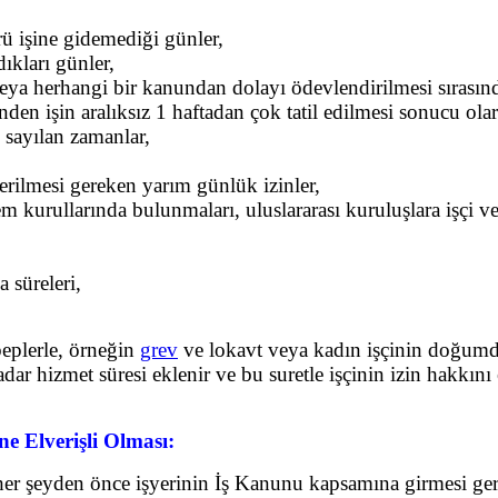
rü işine gidemediği günler,
ıkları günler,
eya herhangi bir kanundan dolayı ödevlendirilmesi sırasın
den işin aralıksız 1 haftadan çok tatil edilmesi sonucu ol
sayılan zamanlar,
rilmesi gereken yarım günlük izinler,
em kurullarında bulunmaları, uluslararası kuruluşlara işçi 
a süreleri,
beplerle, örneğin
grev
ve lokavt veya kadın işçinin doğumdan 
 hizmet süresi eklenir ve bu suretle işçinin izin hakkını eld
zne Elverişli Olması:
in her şeyden önce işyerinin İş Kanunu kapsamına girmesi ge