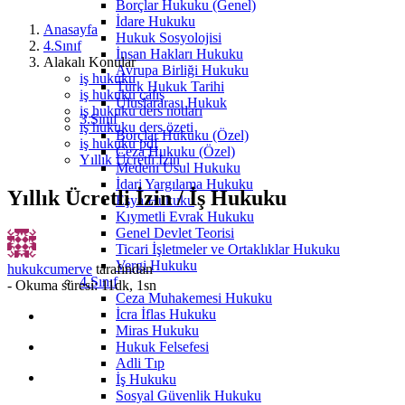
Borçlar Hukuku (Genel)
İdare Hukuku
Anasayfa
Hukuk Sosyolojisi
4.Sınıf
İnsan Hakları Hukuku
Alakalı Konular
Avrupa Birliği Hukuku
iş hukuku
Türk Hukuk Tarihi
iş hukuku çalış
Uluslararası Hukuk
iş hukuku ders notları
3.Sınıf
iş hukuku ders özeti
Borçlar Hukuku (Özel)
iş hukuku pdf
Ceza Hukuku (Özel)
Yıllık Ücretli İzin
Medeni Usul Hukuku
İdari Yargılama Hukuku
Yıllık Ücretli İzin / İş Hukuku
Eşya Hukuku
Kıymetli Evrak Hukuku
Genel Devlet Teorisi
Ticari İşletmeler ve Ortaklıklar Hukuku
Vergi Hukuku
hukukcumerve
tarafından
4.Sınıf
-
Okuma süresi: 11dk, 1sn
Ceza Muhakemesi Hukuku
İcra İflas Hukuku
Miras Hukuku
Hukuk Felsefesi
Adli Tıp
İş Hukuku
Sosyal Güvenlik Hukuku