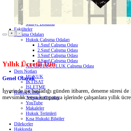
Makro İktisat
3.Sınıf
4.Sınıf
Kamu Yönetimi Bölümü
Maliye Bölümü
Fakülteler
+
-
Çalışma Odaları
Hukuk Çalışma Odaları
1.Sınıf Çalışma Odası
2.Sınıf Çalışma Odası
3.Sınıf Çalışma Odası
4.Sınıf Çalışma Odası
Yıllık Ücretli İzin
ARABULUCULUK Çalışma Odası
Ders Notları
HUKUK
Genel Olarak
İKTİSAT
İŞLETME
İşyerinde işe başladığı günden itibaren, deneme süresi de
Hukuk Kültür
mevsimlik veya kampanya işlerinde çalışanlara yıllık ücre
Telegram Grupları
YouTube
Makaleler
Hukuk Terimleri
Kısa Hukuki Bilgiler
Dilekçeler
Hakkında