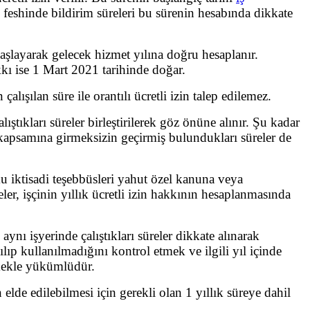
i feshinde bildirim süreleri bu sürenin hesabında dikkate
başlayarak gelecek hizmet yılına doğru hesaplanır.
kkı ise 1 Mart 2021 tarihinde doğar.
alışılan süre ile orantılı ücretli izin talep edilemez.
lıştıkları süreler birleştirilerek göz önüne alınır. Şu kadar
apsamına girmeksizin geçirmiş bulundukları süreler de
mu iktisadi teşebbüsleri yahut özel kanuna veya
r, işçinin yıllık ücretli izin hakkının hesaplanmasında
 aynı işyerinde çalıştıkları süreler dikkate alınarak
anılıp kullanılmadığını kontrol etmek ve ilgili yıl içinde
rmekle yükümlüdür.
n elde edilebilmesi için gerekli olan 1 yıllık süreye dahil