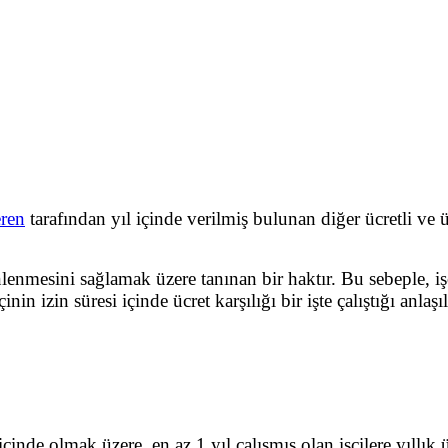
eren
tarafından yıl içinde verilmiş bulunan diğer ücretli ve üc
nlenmesini sağlamak üzere tanınan bir haktır. Bu sebeple, işç
inin izin süresi içinde ücret karşılığı bir işte çalıştığı anla
inde olmak üzere, en az 1 yıl çalışmış olan işçilere yıllık üc