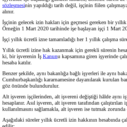
sözleşmesi
nin yapıldığı tarih değil, işçinin fiilen çalışma
alınır.
İşçinin gelecek izin hakları için geçmesi gereken bir yıl
Örneğin 1 Mart 2020 tarihinde işe başlayan işçi 1 Mart 202
İşçi yıllık ücretli izne tamamladığı her 1 yıllık çalışma sür
Yıllık ücretli izine hak kazanmak için gerekli sürenin hesabı
ki, bir işverenin İş
Kanun
u kapsamına giren işyerinde çalı
hesaba katılır.
Benzer şekilde, aynı bakanlığa bağlı işyerleri ile aynı bak
Cumhurbaşkanlığı kararnamesine dayanılarak kurulan banka 
göz önünde bulundurulur.
Alt işveren işçilerinden, alt işvereni değiştiği hâlde aynı i
hesaplanır. Asıl işveren, alt işveren tarafından çalıştırılan 
kullanılmasını sağlamakla, alt işveren ise tutmak zorunda
Aşağıdaki süreler yıllık ücretli izin hakkının hesabında çalı
edilir: