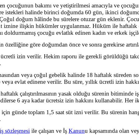
en çocuğunun bakımı ve yetiştirilmesi amacıyla ve çocuğun 
re istekleri halinde birinci doğumda 60 gün, ikinci doğu
ilir. Çoğul doğum hâlinde bu sürelere otuzar gün eklenir. Ç
t iznine ilişkin hükümler uygulanmaz. Hüküm ile haftalık ça
doldurmamış çocuğu evlatlık edinen kadın ve erkek işçilerd
 özelliğine göre doğumdan önce ve sonra gerekirse artırılabi
ücretli izin verilir. Hekim raporu ile gerekli görüldüğü tak
.
asından veya çoğul gebelik halinde 18 haftalık süreden sonra
eya evlat edinene verilir. Bu süre, yıllık ücretli izin hak
ftalık çalıştırılmasının yasak olduğu sürenin bitiminde işçi
; dilerse 6 aya kadar ücretsiz izin hakkını kullanabilir. Her
için günde toplam 1,5 saat süt izni verilir. Bu sürenin hang
.
iş sözleşmesi
ile çalışan ve İş
Kanun
u kapsamında olan veya