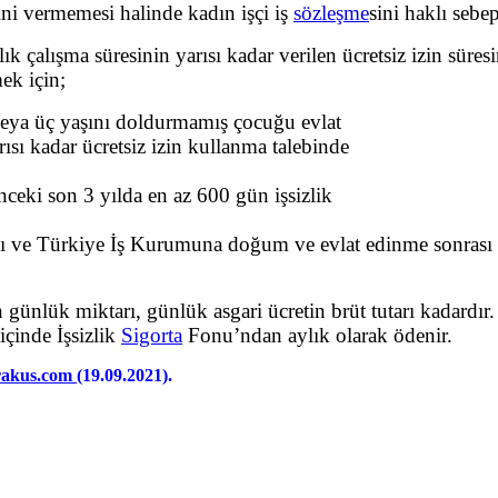
ini vermemesi halinde kadın işçi iş
sözleşme
sini haklı sebep
lık çalışma süresinin yarısı kadar verilen ücretsiz izin sü
ek için;
 veya üç yaşını doldurmamış çocuğu evlat
ısı kadar ücretsiz izin kullanma talebinde
ceki son 3 yılda en az 600 gün işsizlik
şması ve Türkiye İş Kurumuna doğum ve evlat edinme sonras
nlük miktarı, günlük asgari ücretin brüt tutarı kadardır. 
içinde İşsizlik
Sigorta
Fonu’ndan aylık olarak ödenir.
rakus.com
(19.09.2021).