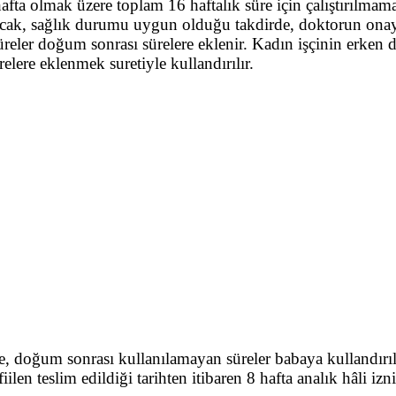
a olmak üzere toplam 16 haftalık süre için çalıştırılmam
 Ancak, sağlık durumu uygun olduğu takdirde, doktorun onay
ı süreler doğum sonrası sürelere eklenir. Kadın işçinin er
elere eklenmek suretiyle kullandırılır.
oğum sonrası kullanılamayan süreler babaya kullandırılır
en teslim edildiği tarihten itibaren 8 hafta analık hâli izni 