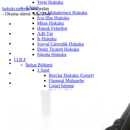
Vergi Hukuku
4.Sınıf
hukukcumerve
tarafından
Ceza Muhakemesi Hukuku
-
Okuma süresi: 4dk, 27sn
İcra İflas Hukuku
Miras Hukuku
Hukuk Felsefesi
Adli Tıp
İş Hukuku
Sosyal Güvenlik Hukuku
Deniz Ticareti Hukuku
Sigorta Hukuku
İ.İ.B.F
İktisat Bölümü
1.Sınıf
Borçlar Hukuku (Genel)
Finansal Muhasebe
Genel İşletme
Hukuka Giriş
İktisat
İktisat Sosyolojisi
Sosyolojiye Giriş
Temel Bilgi Teknolojileri
Yönetim ve Organizasyon
2.Sınıf
İstatistik