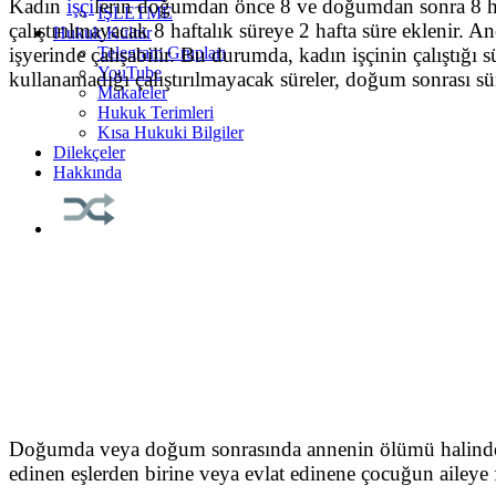
Kadın
işçi
lerin doğumdan önce 8 ve doğumdan sonra 8 haft
İŞLETME
çalıştırılmayacak 8 haftalık süreye 2 hafta süre eklenir.
Hukuk Kültür
işyerinde çalışabilir. Bu durumda, kadın işçinin çalıştığ
Telegram Grupları
YouTube
kullanamadığı çalıştırılmayacak süreler, doğum sonrası sür
Makaleler
Hukuk Terimleri
Kısa Hukuki Bilgiler
Dilekçeler
Hakkında
Doğumda veya doğum sonrasında annenin ölümü halinde, d
edinen eşlerden birine veya evlat edinene çocuğun aileye fiil