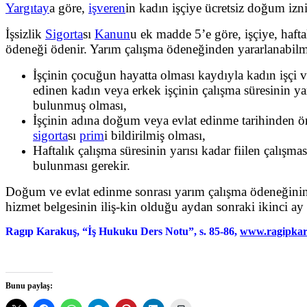
Yargıtay
a göre,
işveren
in kadın işçiye ücretsiz doğum izn
İşsizlik
Sigorta
sı
Kanun
u ek madde 5’e göre, işçiye, hafta
ödeneği ödenir. Yarım çalışma ödeneğinden yararlanabilm
İşçinin çocuğun hayatta olması kaydıyla kadın işçi
edinen kadın veya erkek işçinin çalışma süresinin yar
bulunmuş olması,
İşçinin adına doğum veya evlat edinme tarihinden ön
sigorta
sı
prim
i bildirilmiş olması,
Haftalık çalışma süresinin yarısı kadar fiilen çalı
bulunması gerekir.
Doğum ve evlat edinme sonrası yarım çalışma ödeneğinin gü
hizmet belgesinin iliş-kin olduğu aydan sonraki ikinci ay 
Ragıp Karakuş, “İş Hukuku Ders Notu”, s. 85-86,
www.ragipka
Bunu paylaş: