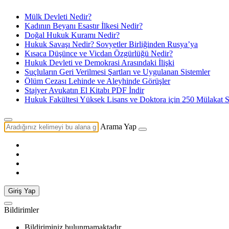
Mülk Devleti Nedir?
Kadının Beyanı Esastır İlkesi Nedir?
Doğal Hukuk Kuramı Nedir?
Hukuk Savaşı Nedir? Sovyetler Birliğinden Rusya’ya
Kısaca Düşünce ve Vicdan Özgürlüğü Nedir?
Hukuk Devleti ve Demokrasi Arasındaki İlişki
Suçluların Geri Verilmesi Şartları ve Uygulanan Sistemler
Ölüm Cezası Lehinde ve Aleyhinde Görüşler
Stajyer Avukatın El Kitabı PDF İndir
Hukuk Fakültesi Yüksek Lisans ve Doktora için 250 Mülakat S
Arama Yap
Giriş Yap
Bildirimler
Bildiriminiz bulunmamaktadır.