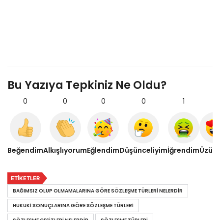
Bu Yazıya Tepkiniz Ne Oldu?
0
0
0
0
1
0
Beğendim
Alkışlıyorum
Eğlendim
Düşünceliyim
İğrendim
Üzül
ETIKETLER
BAĞIMSIZ OLUP OLMAMALARINA GÖRE SÖZLEŞME TÜRLERI NELERDIR
HUKUKI SONUÇLARINA GÖRE SÖZLEŞME TÜRLERI