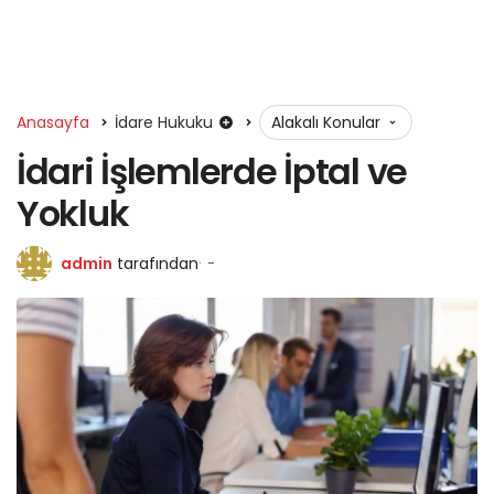
Anasayfa
İdare Hukuku
Alakalı Konular
İdari İşlemlerde İptal ve
Yokluk
admin
tarafından
-