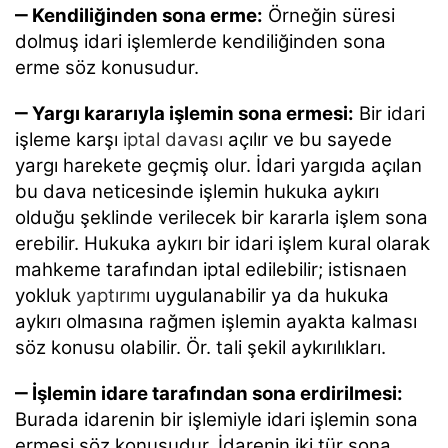
‒ Kendiliğinden sona erme:
Örneğin süresi
dolmuş idari işlemlerde kendiliğinden sona
erme söz konusudur.
‒ Yargı kararıyla işlemin sona ermesi:
Bir idari
işleme karşı
iptal davası
açılır ve bu sayede
yargı harekete geçmiş olur. İdari yargıda açılan
bu dava neticesinde işlemin hukuka aykırı
olduğu şeklinde verilecek bir kararla işlem sona
erebilir. Hukuka aykırı bir idari işlem kural olarak
mahkeme tarafından iptal edilebilir; istisnaen
yokluk
yaptırım
ı uygulanabilir ya da hukuka
aykırı olmasına rağmen işlemin ayakta kalması
söz konusu olabilir. Ör. tali şekil aykırılıkları.
‒ İşlemin idare tarafından sona erdirilmesi:
Burada idarenin bir işlemiyle idari işlemin sona
ermesi söz konusudur. İdarenin iki tür sona