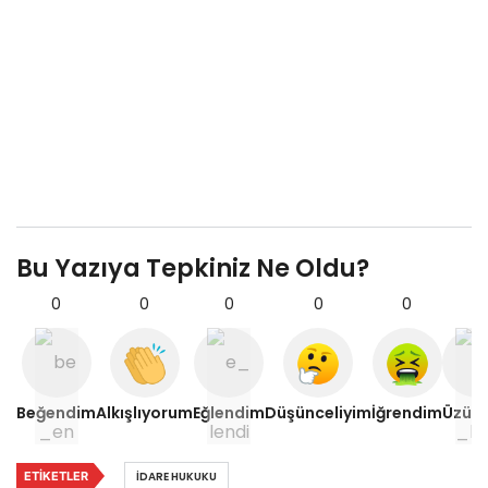
Bu Yazıya Tepkiniz Ne Oldu?
0
0
0
0
0
1
Beğendim
Alkışlıyorum
Eğlendim
Düşünceliyim
İğrendim
Üzül
ETIKETLER
IDARE HUKUKU