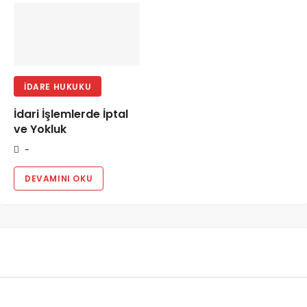
İDARE HUKUKU
İdari İşlemlerde İptal
ve Yokluk
-
DEVAMINI OKU