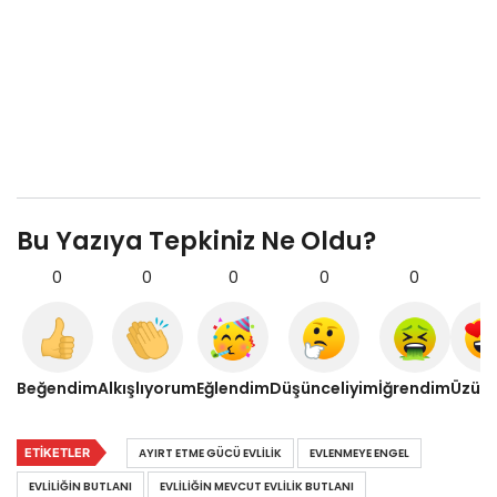
Bu Yazıya Tepkiniz Ne Oldu?
0
0
0
0
0
0
Beğendim
Alkışlıyorum
Eğlendim
Düşünceliyim
İğrendim
Üzül
ETIKETLER
AYIRT ETME GÜCÜ EVLILIK
EVLENMEYE ENGEL
EVLILIĞIN BUTLANI
EVLILIĞIN MEVCUT EVLILIK BUTLANI