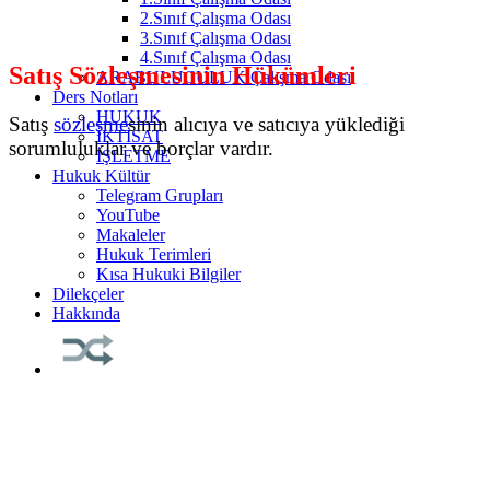
2.Sınıf Çalışma Odası
3.Sınıf Çalışma Odası
4.Sınıf Çalışma Odası
Satış Sözleşmesinin Hükümleri
ARABULUCULUK Çalışma Odası
Ders Notları
HUKUK
Satış
sözleşme
sinin alıcıya ve satıcıya yüklediği
İKTİSAT
sorumluluklar ve borçlar vardır.
İŞLETME
Hukuk Kültür
Telegram Grupları
YouTube
Makaleler
Hukuk Terimleri
Kısa Hukuki Bilgiler
Dilekçeler
Hakkında