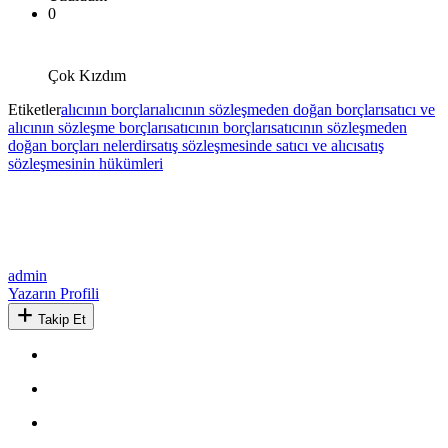
0
Çok Kızdım
Etiketler
alıcının borçları
alıcının sözleşmeden doğan borçları
satıcı ve
alıcının sözleşme borçları
satıcının borçları
satıcının sözleşmeden
doğan borçları nelerdir
satış sözleşmesinde satıcı ve alıcı
satış
sözleşmesinin hükümleri
admin
Yazarın Profili
Takip Et