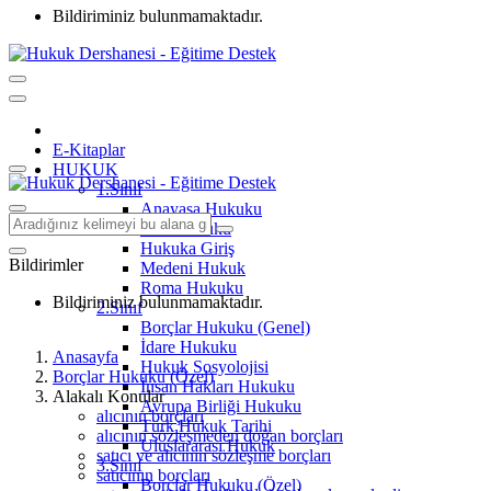
Bildiriminiz bulunmamaktadır.
E-Kitaplar
HUKUK
1.Sınıf
Anayasa Hukuku
Aile Hukuku
Hukuka Giriş
Bildirimler
Medeni Hukuk
Roma Hukuku
Bildiriminiz bulunmamaktadır.
2.Sınıf
Borçlar Hukuku (Genel)
İdare Hukuku
Anasayfa
Hukuk Sosyolojisi
Borçlar Hukuku (Özel)
İnsan Hakları Hukuku
Alakalı Konular
Avrupa Birliği Hukuku
alıcının borçları
Türk Hukuk Tarihi
alıcının sözleşmeden doğan borçları
Uluslararası Hukuk
satıcı ve alıcının sözleşme borçları
3.Sınıf
satıcının borçları
Borçlar Hukuku (Özel)