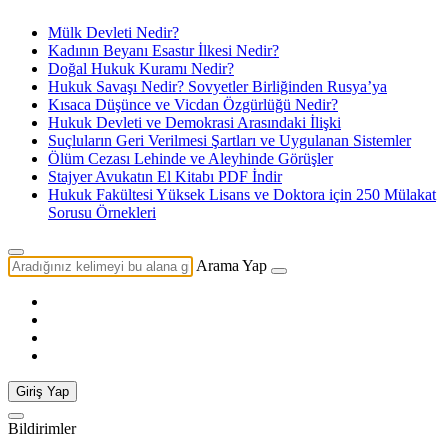
Mülk Devleti Nedir?
Kadının Beyanı Esastır İlkesi Nedir?
Doğal Hukuk Kuramı Nedir?
Hukuk Savaşı Nedir? Sovyetler Birliğinden Rusya’ya
Kısaca Düşünce ve Vicdan Özgürlüğü Nedir?
Hukuk Devleti ve Demokrasi Arasındaki İlişki
Suçluların Geri Verilmesi Şartları ve Uygulanan Sistemler
Ölüm Cezası Lehinde ve Aleyhinde Görüşler
Stajyer Avukatın El Kitabı PDF İndir
Hukuk Fakültesi Yüksek Lisans ve Doktora için 250 Mülakat
Sorusu Örnekleri
Arama Yap
Giriş Yap
Bildirimler