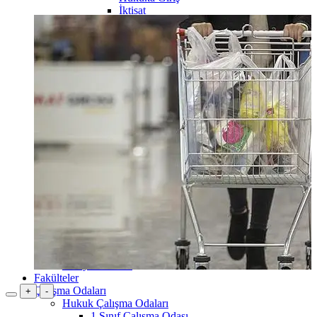
İktisat
İktisat Sosyolojisi
Sosyolojiye Giriş
Temel Bilgi Teknolojileri
Yönetim ve Organizasyon
2.Sınıf
İstatistik
3.Sınıf
4.Sınıf
İşletme Bölümü
1.Sınıf
İşletme İlkeleri
Davranış Bilimleri
2.Sınıf
İstatistik
Mikro İktisat
Makro İktisat
3.Sınıf
4.Sınıf
Kamu Yönetimi Bölümü
Maliye Bölümü
Fakülteler
Çalışma Odaları
+
-
Hukuk Çalışma Odaları
1.Sınıf Çalışma Odası