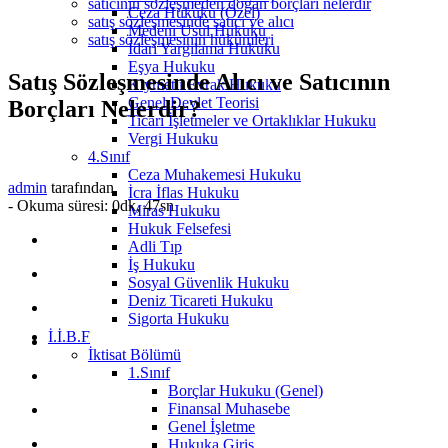
satıcının sözleşmeden doğan borçları nelerdir
Ceza Hukuku (Özel)
satış sözleşmesinde satıcı ve alıcı
Medeni Usul Hukuku
satış sözleşmesinin hükümleri
İdari Yargılama Hukuku
Eşya Hukuku
Satış Sözleşmesinde Alıcı ve Satıcının
Kıymetli Evrak Hukuku
Genel Devlet Teorisi
Borçları Nelerdir?
Ticari İşletmeler ve Ortaklıklar Hukuku
Vergi Hukuku
4.Sınıf
Ceza Muhakemesi Hukuku
admin
tarafından
İcra İflas Hukuku
-
Okuma süresi: 0dk, 47sn
Miras Hukuku
Hukuk Felsefesi
Adli Tıp
İş Hukuku
Sosyal Güvenlik Hukuku
Deniz Ticareti Hukuku
Sigorta Hukuku
İ.İ.B.F
İktisat Bölümü
1.Sınıf
Borçlar Hukuku (Genel)
Finansal Muhasebe
Genel İşletme
Hukuka Giriş