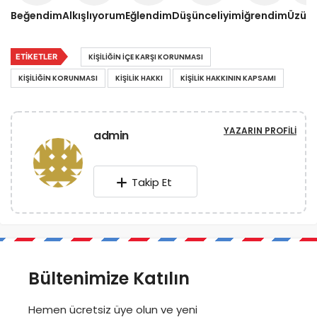
Beğendim
Alkışlıyorum
Eğlendim
Düşünceliyim
İğrendim
Üzül
ETIKETLER
KIŞILIĞIN IÇE KARŞI KORUNMASI
KIŞILIĞIN KORUNMASI
KIŞILIK HAKKI
KIŞILIK HAKKININ KAPSAMI
YAZARIN PROFILI
admin
Takip Et
Bültenimize Katılın
Hemen ücretsiz üye olun ve yeni