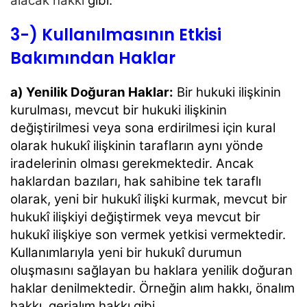
alacak hakkı
gibi.
3-) Kullanılmasının Etkisi
Bakımından Haklar
a) Yenilik Doğuran Haklar:
Bir hukuki ilişkinin
kurulması, mevcut bir hukuki ilişkinin
değiştirilmesi veya sona erdirilmesi için kural
olarak hukukî ilişkinin tarafların aynı yönde
iradelerinin olması gerekmektedir. Ancak
haklardan bazıları, hak sahibine tek taraflı
olarak, yeni bir hukukî ilişki kurmak, mevcut
bir
hukukî ilişkiyi değiştirmek veya mevcut bir
hukukî ilişkiye son vermek yetkisi
vermektedir.
Kullanımlarıyla yeni bir hukukî
durumun
oluşmasını sağlayan bu haklara
yenilik doğuran
haklar denilmektedir. Örneğin
alım hakkı, önalım
hakkı, gerialım hakkı gibi.