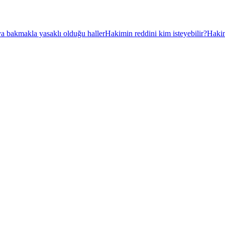
a bakmakla yasaklı olduğu haller
Hakimin reddini kim isteyebilir?
Hakim