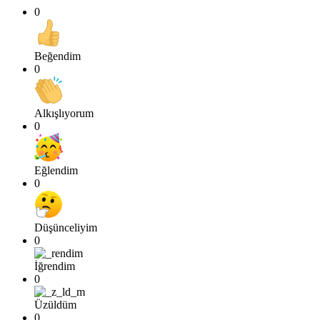
0
Beğendim
0
Alkışlıyorum
0
Eğlendim
0
Düşünceliyim
0
İğrendim
0
Üzüldüm
0