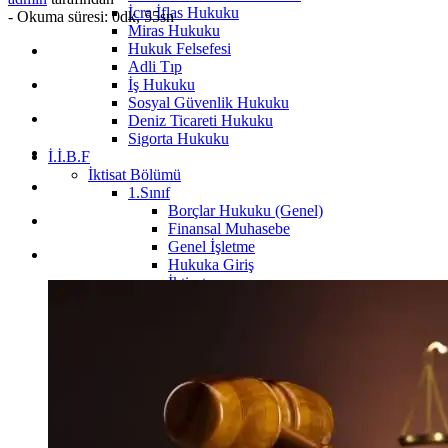
İcra İflas Hukuku
-
Okuma süresi: 0dk, 55sn
Miras Hukuku
Hukuk Felsefesi
Adli Tıp
İş Hukuku
Sosyal Güvenlik Hukuku
Deniz Ticareti Hukuku
Sigorta Hukuku
İ.İ.B.F
İktisat Bölümü
1.Sınıf
Borçlar Hukuku (Genel)
Finansal Muhasebe
Genel İşletme
Hukuka Giriş
İktisat
İktisat Sosyolojisi
Sosyolojiye Giriş
Temel Bilgi Teknolojileri
Yönetim ve Organizasyon
2.Sınıf
İstatistik
3.Sınıf
4.Sınıf
İşletme Bölümü