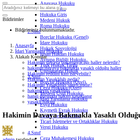
Anayasa Hukuku
Aile Hukuku
Hukuka Giriş
Bildirimler
Medeni Hukuk
Roma Hukuku
Bildiriminiz bulunmamaktadır.
2.Sınıf
Borçlar Hukuku (Genel)
İdare Hukuku
Anasayfa
Hukuk Sosyolojisi
İdari Yargılama Hukuku
İnsan Hakları Hukuku
Alakalı Konular
Avrupa Birliği Hukuku
Hakimin davaya bakamayacağı haller nelerdir?
Türk Hukuk Tarihi
hakimin davaya bakmakla yasaklı olduğu haller
Uluslararası Hukuk
Hakimin reddini kim isteyebilir?
3.Sınıf
Hakimin Yasaklılığı nedir?
Borçlar Hukuku (Özel)
Hakimin Yasaklılığı sınırlı mıdır?
Ceza Hukuku (Özel)
hakimlerin yasaklılığı
Medeni Usul Hukuku
hangi durumda hakim yasaklanır
İdari Yargılama Hukuku
yasaklı hakim
Eşya Hukuku
Kıymetli Evrak Hukuku
Hakimin Davaya Bakmakla Yasaklı Olduğu
Genel Devlet Teorisi
Ticari İşletmeler ve Ortaklıklar Hukuku
Vergi Hukuku
4.Sınıf
Ceza Muhakemesi Hukuku
admin
tarafından