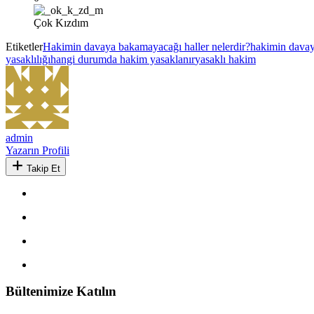
Çok Kızdım
Etiketler
Hakimin davaya bakamayacağı haller nelerdir?
hakimin davay
yasaklılığı
hangi durumda hakim yasaklanır
yasaklı hakim
admin
Yazarın Profili
Takip Et
Bültenimize Katılın