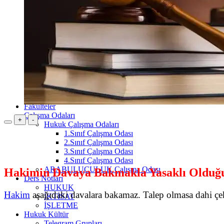
1.Sınıf
İşletme İlkeleri
Davranış Bilimleri
2.Sınıf
İstatistik
Mikro İktisat
Makro İktisat
3.Sınıf
4.Sınıf
Kamu Yönetimi Bölümü
Maliye Bölümü
Fakülteler
Çalışma Odaları
+
-
Hukuk Çalışma Odaları
1.Sınıf Çalışma Odası
2.Sınıf Çalışma Odası
3.Sınıf Çalışma Odası
4.Sınıf Çalışma Odası
ARABULUCULUK Çalışma Odası
Hakimin Davaya Bakmakla Yasaklı Olduğu
Ders Notları
HUKUK
Hakim
aşağıdaki davalara bakamaz. Talep olmasa dahi çe
İKTİSAT
İŞLETME
Hukuk Kültür
Telegram Grupları