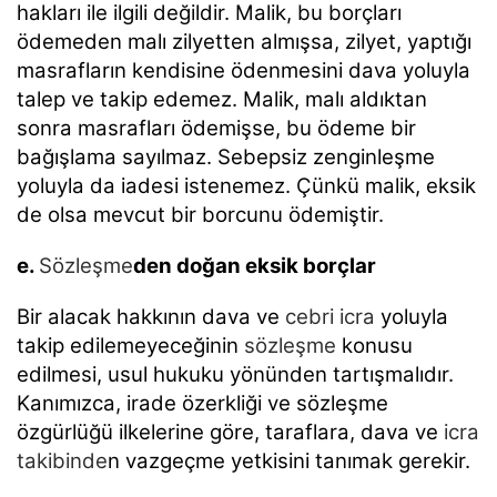
hakları ile ilgili değildir. Malik, bu borçları
ödemeden malı zilyetten almışsa, zilyet,
yaptığı
masrafların kendisine ödenmesini dava yoluyla
talep ve takip edemez. Malik, malı aldıktan
sonra masrafları ödemişse, bu ödeme bir
bağışlama sayılmaz. Sebepsiz zenginleşme
yoluyla da
iadesi istenemez. Çünkü malik, eksik
de olsa mevcut bir borcunu ödemiştir.
e.
Sözleşme
den doğan eksik borçlar
Bir alacak hakkının dava ve
cebri icra
yoluyla
takip edilemeyeceğinin
sözleşme
konusu
edilmesi, usul
hukuku yönünden tartışmalıdır.
Kanımızca, irade özerkliği ve sözleşme
özgürlüğü ilkelerine göre,
taraflara, dava ve
icra
takibinde
n vazgeçme yetkisini tanımak gerekir.