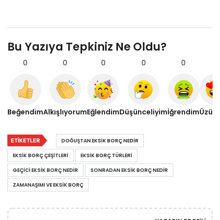
Bu Yazıya Tepkiniz Ne Oldu?
0
0
0
0
0
0
Beğendim
Alkışlıyorum
Eğlendim
Düşünceliyim
İğrendim
Üzül
ETIKETLER
DOĞUŞTAN EKSIK BORÇ NEDIR
EKSIK BORÇ ÇEŞITLERI
EKSIK BORÇ TÜRLERI
GEÇICI EKSIK BORÇ NEDIR
SONRADAN EKSIK BORÇ NEDIR
ZAMANAŞIMI VE EKSIK BORÇ