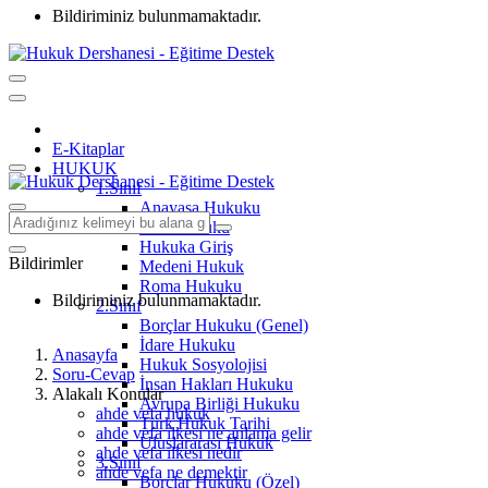
Bildiriminiz bulunmamaktadır.
E-Kitaplar
HUKUK
1.Sınıf
Anayasa Hukuku
Aile Hukuku
Hukuka Giriş
Bildirimler
Medeni Hukuk
Roma Hukuku
Bildiriminiz bulunmamaktadır.
2.Sınıf
Borçlar Hukuku (Genel)
İdare Hukuku
Anasayfa
Hukuk Sosyolojisi
Soru-Cevap
İnsan Hakları Hukuku
Alakalı Konular
Avrupa Birliği Hukuku
ahde vefa hukuk
Türk Hukuk Tarihi
ahde vefa ilkesi ne anlama gelir
Uluslararası Hukuk
ahde vefa ilkesi nedir
3.Sınıf
ahde vefa ne demektir
Borçlar Hukuku (Özel)