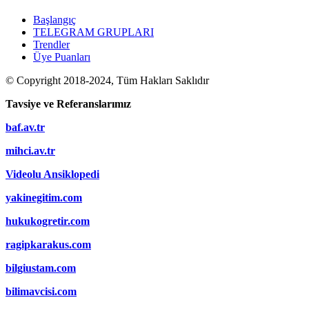
Başlangıç
TELEGRAM GRUPLARI
Trendler
Üye Puanları
© Copyright 2018-2024, Tüm Hakları Saklıdır
Tavsiye ve Referanslarımız
baf.av.tr
mihci.av.tr
Videolu Ansiklopedi
yakinegitim.com
hukukogretir.com
ragipkarakus.com
bilgiustam.com
bilimavcisi.com