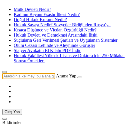
Mülk Devleti Nedir?
Kadının Beyanı Esastır İlkesi Nedir?
Doğal Hukuk Kuramı Nedir?
Hukuk Savaşı Nedir? Sovyetler Birliğinden Rusya’ya
Kısaca Düşünce ve Vicdan Özgürlüğü Nedir?
Hukuk Devleti ve Demokrasi Arasındaki İlişki
Suçluların Geri Verilmesi Şartları ve Uygulanan Sistemler
Ölüm Cezası Lehinde ve Aleyhinde Görüşler
Stajyer Avukatın El Kitabı PDF İndir
Hukuk Fakültesi Yüksek Lisans ve Doktora için 250 Mülakat
Sorusu Örnekleri
Arama Yap
Giriş Yap
Bildirimler