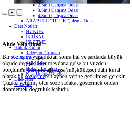
2.Sınıf Çalışma Odası
3.Sınıf Çalışma Odası
+
-
4.Sınıf Çalışma Odası
ARABULUCULUK Çalışma Odası
Ders Notları
HUKUK
İKTİSAT
İŞLETME
Ahde Vefa İlkesi
Hukuk Kültür
Telegram Grupları
Bir
sözleşme
yapıldıktan sonra hal ve şartlarda büyük
YouTube
ölçüde değişiklikler meydana gelse bu yüzden
Makaleler
Hukuk Terimleri
borçlunun durumu ağırlaşsa(müşkülleşse) dahi kural
Kısa Hukuki Bilgiler
olarak bu
sözleşme
nin aynen yerine getirilmesi gerekir.
Dilekçeler
Çünkü verilmiş olan söze sadakat göstermek ondan
Hakkında
dönmemek doğruluk icabıdır.