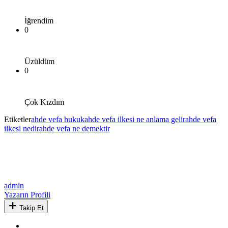
İğrendim
0
Üzüldüm
0
Çok Kızdım
Etiketler
ahde vefa hukuk
ahde vefa ilkesi ne anlama gelir
ahde vefa
ilkesi nedir
ahde vefa ne demektir
admin
Yazarın Profili
Takip Et