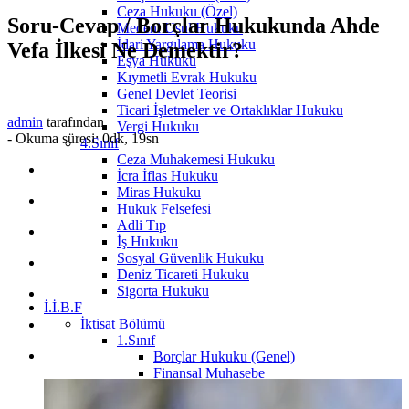
Ceza Hukuku (Özel)
Soru-Cevap / Borçlar Hukukunda Ahde
Medeni Usul Hukuku
İdari Yargılama Hukuku
Vefa İlkesi Ne Demektir?
Eşya Hukuku
Kıymetli Evrak Hukuku
Genel Devlet Teorisi
Ticari İşletmeler ve Ortaklıklar Hukuku
admin
tarafından
Vergi Hukuku
-
Okuma süresi: 0dk, 19sn
4.Sınıf
Ceza Muhakemesi Hukuku
İcra İflas Hukuku
Miras Hukuku
Hukuk Felsefesi
Adli Tıp
İş Hukuku
Sosyal Güvenlik Hukuku
Deniz Ticareti Hukuku
Sigorta Hukuku
İ.İ.B.F
İktisat Bölümü
1.Sınıf
Borçlar Hukuku (Genel)
Finansal Muhasebe
Genel İşletme
Hukuka Giriş