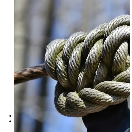
İktisat
İktisat Sosyolojisi
Sosyolojiye Giriş
Temel Bilgi Teknolojileri
Yönetim ve Organizasyon
2.Sınıf
İstatistik
3.Sınıf
4.Sınıf
İşletme Bölümü
1.Sınıf
İşletme İlkeleri
Davranış Bilimleri
2.Sınıf
İstatistik
Mikro İktisat
Makro İktisat
3.Sınıf
4.Sınıf
Kamu Yönetimi Bölümü
Maliye Bölümü
Fakülteler
Çalışma Odaları
Hukuk Çalışma Odaları
1.Sınıf Çalışma Odası