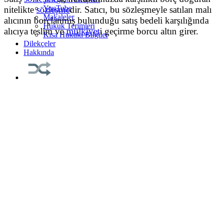
YouTube
nitelikte
sözleşme
dir. Satıcı, bu
sözleşmeyle satılan malı
Makaleler
alıcının borçlanmış bulunduğu satış bedeli karşılığında
Hukuk Terimleri
alıcıya teslim ve
mülkiyet
i geçirme borcu altın girer.
Kısa Hukuki Bilgiler
Dilekçeler
Hakkında