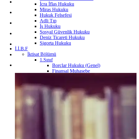
İcra İflas Hukuku
Miras Hukuku
Hukuk Felsefesi
Adli Tıp
İş Hukuku
Sosyal Güvenlik Hukuku
Deniz Ticareti Hukuku
Sigorta Hukuku
İ.İ.B.F
İktisat Bölümü
1.Sınıf
Borçlar Hukuku (Genel)
Finansal Muhasebe
Genel İşletme
Hukuka Giriş
İktisat
İktisat Sosyolojisi
Sosyolojiye Giriş
Temel Bilgi Teknolojileri
Yönetim ve Organizasyon
2.Sınıf
İstatistik
3.Sınıf
4.Sınıf
İşletme Bölümü