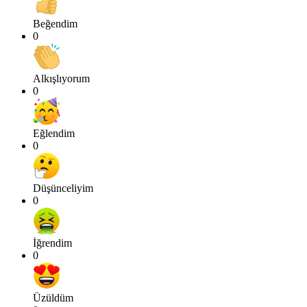
Beğendim
0
Alkışlıyorum
0
Eğlendim
0
Düşünceliyim
0
İğrendim
0
Üzüldüm