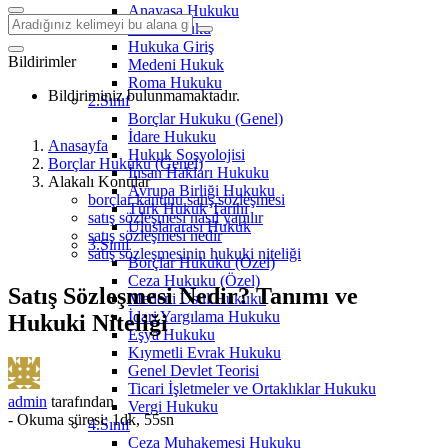
Anayasa Hukuku
Aile Hukuku
Hukuka Giriş
Bildirimler
Medeni Hukuk
Roma Hukuku
Bildiriminiz bulunmamaktadır.
2.Sınıf
Borçlar Hukuku (Genel)
İdare Hukuku
Anasayfa
Hukuk Sosyolojisi
Borçlar Hukuku (Genel)
İnsan Hakları Hukuku
Alakalı Konular
Avrupa Birliği Hukuku
borçlar kanunu satış sözleşmesi
Türk Hukuk Tarihi
satış sözleşmesi nasıl yapılır
Uluslararası Hukuk
satış sözleşmesi nedir
3.Sınıf
satış sözleşmesinin hukuki niteliği
Borçlar Hukuku (Özel)
Ceza Hukuku (Özel)
Satış Sözleşmesi Nedir? Tanımı ve
Medeni Usul Hukuku
İdari Yargılama Hukuku
Hukuki Niteliği
Eşya Hukuku
Kıymetli Evrak Hukuku
Genel Devlet Teorisi
Ticari İşletmeler ve Ortaklıklar Hukuku
admin
tarafından
Vergi Hukuku
-
Okuma süresi: 1dk, 55sn
4.Sınıf
Ceza Muhakemesi Hukuku