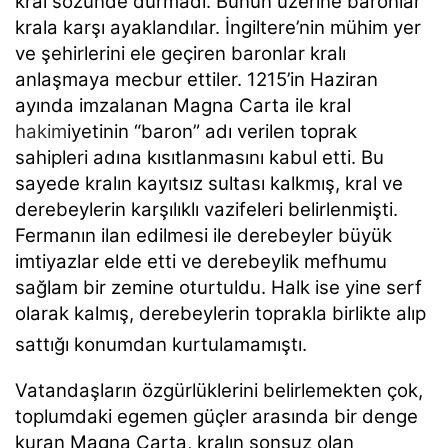
kral sözünde durmadı. Bunun üzerine baronlar
krala karşı ayaklandılar. İngiltere’nin mühim yer
ve şehirlerini ele geçiren baronlar kralı
anlaşmaya mecbur ettiler. 1215’in Haziran
ayında imzalanan Magna Carta ile kral
hakim
iyetinin “baron” adı verilen toprak
sahipleri adına kısıtlanmasını kabul etti. Bu
sayede kralın kayıtsız sultası kalkmış, kral ve
derebeylerin karşılıklı vazifeleri belirlenmişti.
Fermanın ilan edilmesi ile derebeyler büyük
imtiyazlar elde etti ve derebeylik mefhumu
sağlam bir zemine oturtuldu. Halk ise yine serf
olarak kalmış, derebeylerin toprakla birlikte alıp
sattığı konumdan kurtulamamıştı.
Vatandaşların özgürlüklerini belirlemekten çok,
toplumdaki egemen güçler arasında bir denge
kuran Magna Carta, kralın sonsuz olan