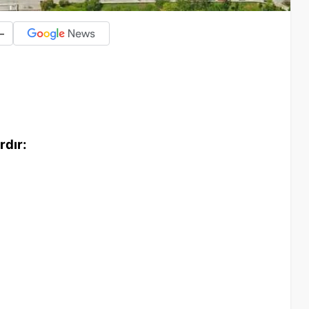
-
rdır: