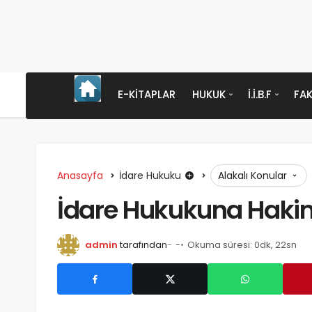
E-KITAPLAR
HUKUK
İ.İ.B.F
FAK
Anasayfa
İdare Hukuku
Alakalı Konular
İdare Hukukuna Hakim 
admin
tarafından
-
Okuma süresi: 0dk, 22sn