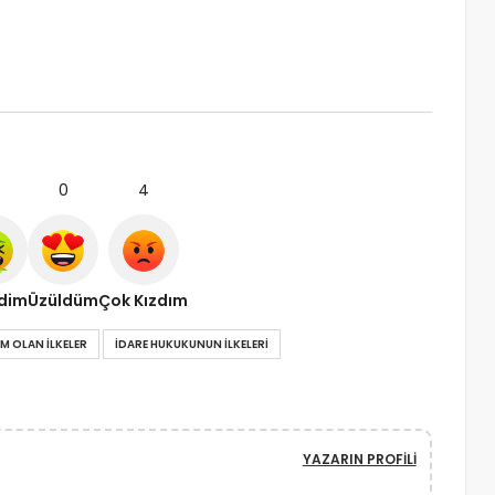
0
4
ndim
Üzüldüm
Çok Kızdım
M OLAN ILKELER
IDARE HUKUKUNUN ILKELERI
YAZARIN PROFILI