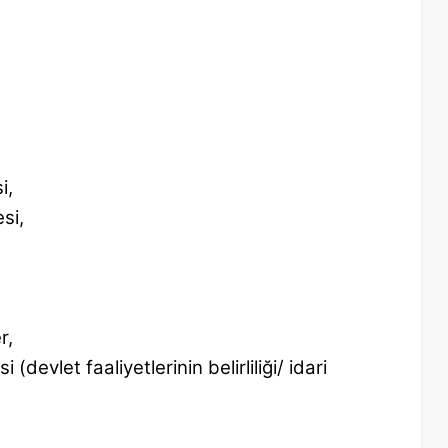
i,
si,
r,
i (devlet faaliyetlerinin belirliliği/ idari