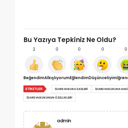
Bu Yazıya Tepkiniz Ne Oldu?
2
0
0
0
0
Beğendim
Alkışlıyorum
Eğlendim
Düşünceliyim
İğre
ETIKETLER
İDARE HUKUKU İLKELERİ
IDARE HUKUKUNA HAKI
IDARE HUKUKUNUN ÖZELLIKLERI
admin