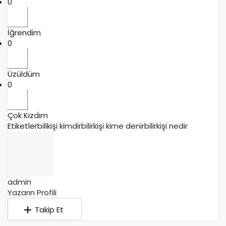
0
İğrendim
0
Üzüldüm
0
Çok Kızdım
Etiketler
bilikişi kimdir
bilirkişi kime denir
bilirkişi nedir
admin
Yazarın Profili
Takip Et