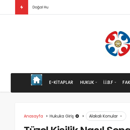
Doğal Hukuk Kuramı Nedir?
E-KITAPLAR
HUKUK
İ.İ.B.F
FAK
Anasayfa
Hukuka Giriş
Alakalı Konular