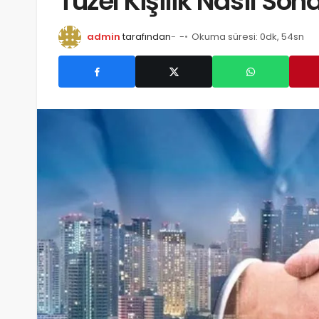
Tüzel Kişilik Nasıl Son
admin
tarafından
-
Okuma süresi: 0dk, 54sn