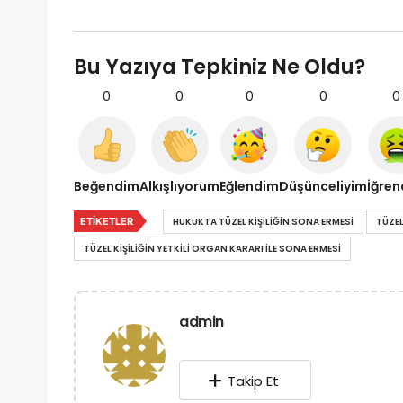
Bu Yazıya Tepkiniz Ne Oldu?
0
0
0
0
0
Beğendim
Alkışlıyorum
Eğlendim
Düşünceliyim
İğre
ETIKETLER
HUKUKTA TÜZEL KIŞILIĞIN SONA ERMESI
TÜZEL
TÜZEL KIŞILIĞIN YETKILI ORGAN KARARI ILE SONA ERMESI
admin
Takip Et