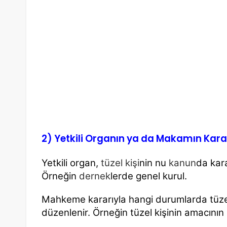
2) Yetkili Organın ya da Makamın
Kara
Yetkili organ,
tüzel kişi
nin nu
kanun
da kar
Örneğin
dernek
lerde genel kurul.
Mahkeme kararıyla hangi durumlarda tüz
düzenlenir.
Örneğin tüzel kişinin amacını