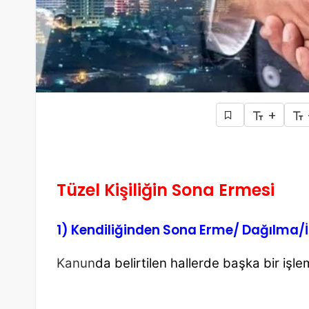
+
Tüzel Kişiliğin Sona Ermesi
1) Kendiliğinden Sona Erme/ Dağılma/
Kanun
da belirtilen hallerde başka bir işl