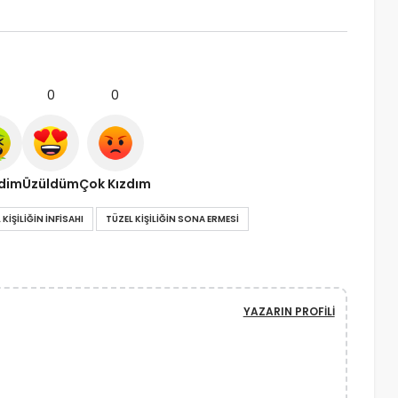
0
0
ndim
Üzüldüm
Çok Kızdım
 KIŞILIĞIN INFISAHI
TÜZEL KIŞILIĞIN SONA ERMESI
YAZARIN PROFILI