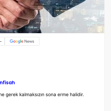
-
İnfisah
eme
gerek kalmaksızın sona erme halidir.