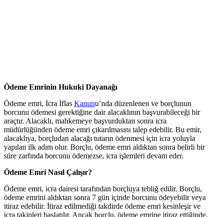
Ödeme Emrinin Hukuki Dayanağı
Ödeme emri, İcra İflas
Kanun
u’nda düzenlenen ve borçlunun
borcunu ödemesi gerektiğine dair alacaklının başvurabileceği bir
araçtır. Alacaklı, mahkemeye başvurduktan sonra icra
müdürlüğünden ödeme emri çıkarılmasını talep edebilir. Bu emir,
alacaklıya, borçludan alacağı tutarın ödenmesi için icra yoluyla
yapılan ilk adım olur. Borçlu, ödeme emri aldıktan sonra belirli bir
süre zarfında borcunu ödemezse, icra işlemleri devam eder.
Ödeme Emri Nasıl Çalışır?
Ödeme emri, icra dairesi tarafından borçluya tebliğ edilir. Borçlu,
ödeme emrini aldıktan sonra 7 gün içinde borcunu ödeyebilir veya
itiraz edebilir. İtiraz edilmediği takdirde ödeme emri kesinleşir ve
icra takipleri başlatılır. Ancak borçlu, ödeme emrine itiraz ettiğinde,