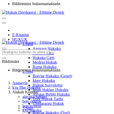
Bildiriminiz bulunmamaktadır.
E-Kitaplar
HUKUK
1.Sınıf
Anayasa Hukuku
Aile Hukuku
Hukuka Giriş
Bildirimler
Medeni Hukuk
Roma Hukuku
Bildiriminiz bulunmamaktadır.
2.Sınıf
Borçlar Hukuku (Genel)
İdare Hukuku
Anasayfa
Hukuk Sosyolojisi
İcra İflas Hukuku
İnsan Hakları Hukuku
Alakalı Konular
Avrupa Birliği Hukuku
alacaklı hakları
Türk Hukuk Tarihi
borç ödeme
Uluslararası Hukuk
borçlu itiraz
3.Sınıf
icra hukuku
Borçlar Hukuku (Özel)