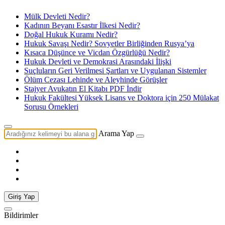
Mülk Devleti Nedir?
Kadının Beyanı Esastır İlkesi Nedir?
Doğal Hukuk Kuramı Nedir?
Hukuk Savaşı Nedir? Sovyetler Birliğinden Rusya’ya
Kısaca Düşünce ve Vicdan Özgürlüğü Nedir?
Hukuk Devleti ve Demokrasi Arasındaki İlişki
Suçluların Geri Verilmesi Şartları ve Uygulanan Sistemler
Ölüm Cezası Lehinde ve Aleyhinde Görüşler
Stajyer Avukatın El Kitabı PDF İndir
Hukuk Fakültesi Yüksek Lisans ve Doktora için 250 Mülakat
Sorusu Örnekleri
Arama Yap
Giriş Yap
Bildirimler