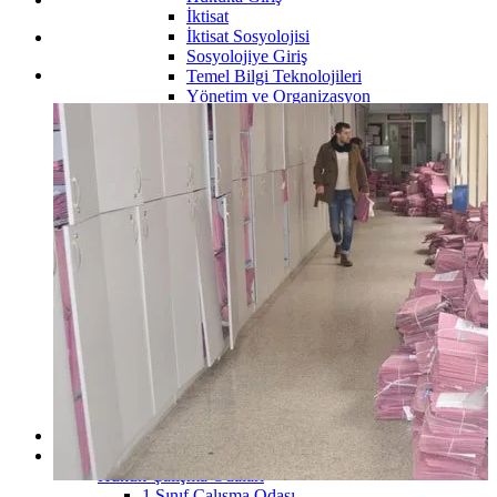
İktisat
İktisat Sosyolojisi
Sosyolojiye Giriş
Temel Bilgi Teknolojileri
Yönetim ve Organizasyon
2.Sınıf
İstatistik
3.Sınıf
4.Sınıf
İşletme Bölümü
1.Sınıf
İşletme İlkeleri
Davranış Bilimleri
2.Sınıf
İstatistik
Mikro İktisat
Makro İktisat
3.Sınıf
4.Sınıf
Kamu Yönetimi Bölümü
Maliye Bölümü
Fakülteler
Çalışma Odaları
Hukuk Çalışma Odaları
1.Sınıf Çalışma Odası