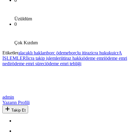
0
Üzüldüm
0
Çok Kızdım
Etiketler
alacaklı hakları
borç ödeme
borçlu itiraz
icra hukuku
icrA
İŞLEMLERİ
icra takip işlemleri
itiraz hakkı
ödeme emri
ödeme emri
nedir
ödeme emri süreci
ödeme emri tebliği
admin
Yazarın Profili
Takip Et