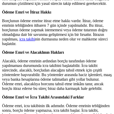
durumun çözülmesi için yasal sürecin takip edilmesi gerekecektir.
Ödeme Emri ve İtiraz Hakkı
Borçlunun ödeme emrine itiraz etme hakkı vardır. İtiraz, ödeme
emrinin tebliğinden itibaren 7 gün içinde yapılmalıdır. Bu itiraz,
borçlunun ödeme yapmak istememesi veya ödeme tutarının doğru
olmadığına dair bir savunma geliştirmesi için bir fırsattır. İtirazın
yapılması,
icra takibi
nin durmasına neden olur ve mahkeme süreci
başlatılır.
Ödeme Emri ve Alacaklının Hakları
Alacaklı, ödeme emrinin ardından borçlu tarafından ödeme
yapılmaması durumunda icra takibini başlatabilir. İcra takibi
sürecinde, alacaklı, borçludan alacağını tahsil etmek için çeşitli
yöntemlere başvurabilir. Bu yöntemler arasında haciz işlemleri, maaş
veya banka hesaplarına ödeme talimatları gibi yollar bulunur.
Ödeme emri, alacaklıya borcunu tahsil etme imkânı tanır, ancak
borçlu itiraz ederse bu süreç biraz daha karmaşık hale gelebilir.
Ödeme Emri ve İcra Takibi Arasındaki Farklar
Ödeme emri, icra takibinin ilk adımıdır. Ödeme emrinin tebliğinden
sonra, borçlu ödeme yapmazsa, icra takibi başlar. İcra takibi,