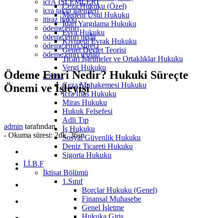
icrA İŞLEMLERİ
Ceza Hukuku (Özel)
icra takip işlemleri
Medeni Usul Hukuku
itiraz hakkı
İdari Yargılama Hukuku
ödeme emri
Eşya Hukuku
ödeme emri nedir
Kıymetli Evrak Hukuku
ödeme emri süreci
Genel Devlet Teorisi
ödeme emri tebliği
Ticari İşletmeler ve Ortaklıklar Hukuku
Vergi Hukuku
Ödeme Emri Nedir? Hukuki Süreçte
4.Sınıf
Ceza Muhakemesi Hukuku
Önemi ve İşleyişi
İcra İflas Hukuku
Miras Hukuku
Hukuk Felsefesi
Adli Tıp
admin
tarafından
İş Hukuku
-
Okuma süresi: 2dk, 36sn
Sosyal Güvenlik Hukuku
Deniz Ticareti Hukuku
Sigorta Hukuku
İ.İ.B.F
İktisat Bölümü
1.Sınıf
Borçlar Hukuku (Genel)
Finansal Muhasebe
Genel İşletme
Hukuka Giriş