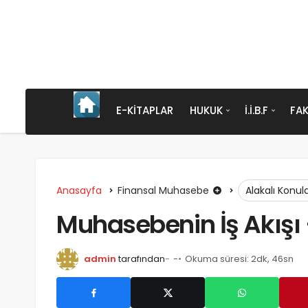
E-KITAPLAR
HUKUK
İ.İ.B.F
FAK
Anasayfa
Finansal Muhasebe
Alakalı Konul
Muhasebenin İş Akışı
admin
tarafından
-
Okuma süresi: 2dk, 46sn