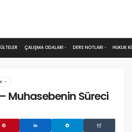
ÜLTELER
ÇALIŞMA ODALARI
DERS NOTLARI
HUKUK K
ar
 – Muhasebenin Süreci