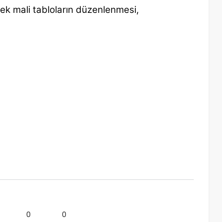
k mali tabloların düzenlenmesi,
0
0