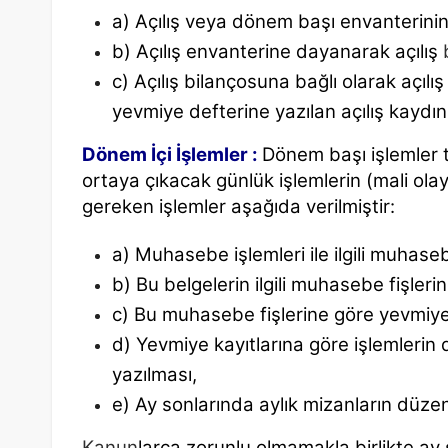
a) Açılış veya dönem başı envanterinin
b) Açılış envanterine dayanarak açılış
c) Açılış bilançosuna bağlı olarak açıl
yevmiye
defterine yazılan açılış kaydın
Dönem İçi İşlemler :
Dönem başı işlemler
ortaya çıkacak günlük işlemlerin (mali ola
gereken işlemler aşağıda verilmiştir:
a) Muhasebe işlemleri ile ilgili muhase
b) Bu belgelerin ilgili muhasebe fişler
c) Bu muhasebe fişlerine göre yevmiye d
d) Yevmiye kayıtlarına göre işlemlerin 
yazılması,
e) Ay sonlarında aylık mizanların düze
Kanun
larca zorunlu olmamakla birlikte ay