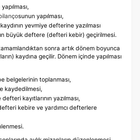
 yapılması,
bilanço
sunun yapılması,
ış kaydının yevmiye defterine yazılması
ın büyük deftere (defteri kebir) geçirilmesi.
 tamamlandıktan sonra artık dönem
boyunca
yların) kaydına geçilir. Dönem içinde
yapılması
be belgelerinin toplanması,
ine kaydedilmesi,
efteri kayıtlarının yazılması,
defteri kebire ve yardımcı defterlere
nlenmesi.
 sonlarında aylık mizanların düzenlenmesi