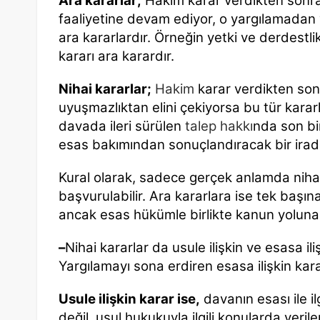
Ara kararlar;
Hâkim karar verdikten sonra
faaliyetine devam ediyor, o yargılamadan
ara kararlardır. Örneğin yetki ve derdestli
kararı ara karardır.
Nihai kararlar;
Hakim
karar verdikten son
uyuşmazlıktan elini çekiyorsa bu tür kararl
davada ileri sürülen
talep hakkı
nda son bi
esas bakımından sonuçlandıracak bir irad
Kural olarak, sadece gerçek anlamda nihai
başvurulabilir. Ara kararlara ise tek başın
ancak esas hükümle birlikte kanun yolu
–
Nihai kararlar da usule ilişkin ve esasa ili
Yargılamayı sona erdiren esasa ilişkin kar
Usule ilişkin karar ise,
davanın esası ile i
değil, usul hukukuyla ilgili konularda veri