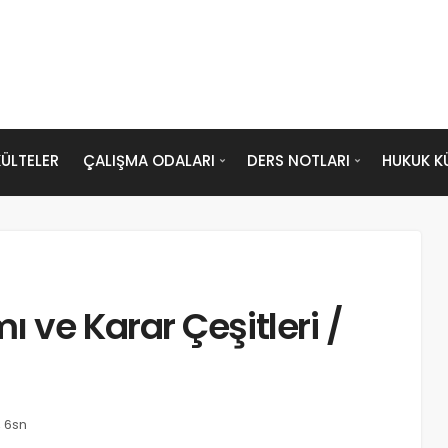
ÜLTELER
ÇALIŞMA ODALARI
DERS NOTLARI
HUKUK K
 ve Karar Çeşitleri /
 6sn