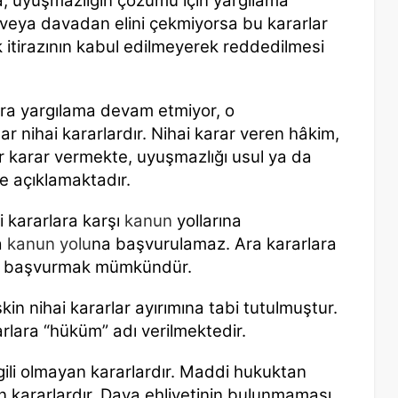
, uyuşmazlığın çözümü için yargılama
 veya davadan elini çekmiyorsa bu kararlar
k itirazının kabul edilmeyerek reddedilmesi
ra yargılama devam etmiyor, o
ar nihai kararlardır. Nihai karar veren hâkim,
r karar vermekte, uyuşmazlığı usul ya da
e açıklamaktadır.
 kararlara karşı
kanun
yollarına
a
kanun yolu
na başvurulamaz. Ara kararlara
na başvurmak mümkündür.
şkin nihai kararlar ayırımına tabi tutulmuştur.
arlara “hüküm” adı verilmektedir.
lgili olmayan kararlardır. Maddi hukuktan
len kararlardır. Dava ehliyetinin bulunmaması