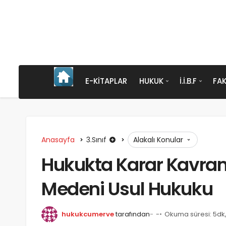
E-KITAPLAR
HUKUK
İ.İ.B.F
FAK
Anasayfa
3.Sınıf
Alakalı Konular
Hukukta Karar Kavramı
Medeni Usul Hukuku
hukukcumerve
tarafından
-
Okuma süresi: 5dk,