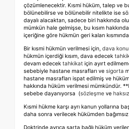
çözümlenecektir. Kısmi hüküm, talep ve 
bölünebilirse ve bölünebilir nitelikte ise s
dayalı alacaktan, sadece biri hakkında olu
mümkün hale gelmişse, bu kısım hakkında k
içeriğine göre hükmün geri kalan kısmında
Bir kısmi hükmün verilmesi için,
dava konu
hükmün içerdiği kısım, dava edecek
tahki
devam edecek
tahkikat
için ayırt edilmeme
sebebiyle hastane masrafları ve
sigorta
ma
hastane masrafları ispat edilmiş ve hüküm 
hakkında hüküm verilmesi mümkündür. **B
sebebe dayanıyorsa (
sözleşme
ve
haksız 
Kısmi hükme karşı ayrı kanun yollarına başv
daha sonra verilecek hükümden bağımsız ol
Doktrinde ayrıca şarta bağlı hüküm veri