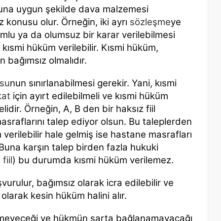
buna uygun şekilde dava malzemesi
öz konusu olur. Örneğin, iki ayrı
sözleşme
ye
mlu ya da olumsuz bir karar verilebilmesi
ısmi hüküm verilebilir. Kısmi hüküm,
n bağımsız olmalıdır.
su
nun sınırlanabilmesi gerekir. Yani, kısmi
kat
için ayırt edilebilmeli ve kısmi hüküm
lidir. Örneğin, A, B den bir haksız fiil
sraflarını talep ediyor olsun. Bu taleplerden
verilebilir hale gelmiş ise hastane masrafları
una karşın talep birden fazla hukuki
fiil
) bu durumda kısmi hüküm verilemez.
urulur, bağımsız olarak icra edilebilir ve
arak kesin hüküm halini alır.
lemeyeceği ve hükmün şarta bağlanamayacağı