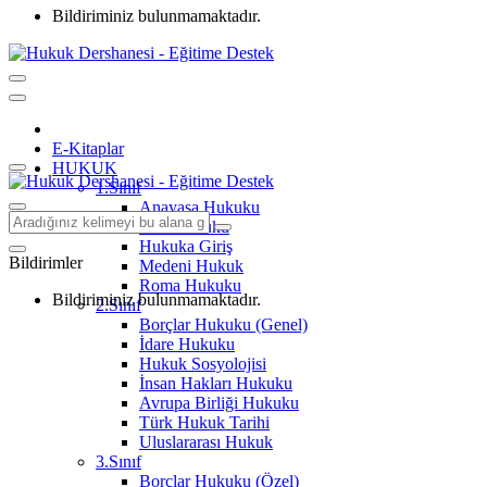
Bildiriminiz bulunmamaktadır.
E-Kitaplar
HUKUK
1.Sınıf
Anayasa Hukuku
Aile Hukuku
Hukuka Giriş
Bildirimler
Medeni Hukuk
Roma Hukuku
Bildiriminiz bulunmamaktadır.
2.Sınıf
Borçlar Hukuku (Genel)
İdare Hukuku
Hukuk Sosyolojisi
İnsan Hakları Hukuku
Avrupa Birliği Hukuku
Türk Hukuk Tarihi
Uluslararası Hukuk
3.Sınıf
Borçlar Hukuku (Özel)