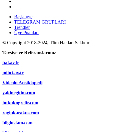
Başlangıç
TELEGRAM GRUPLARI
Trendler
Üye Puanları
© Copyright 2018-2024, Tüm Hakları Saklıdır
Tavsiye ve Referanslarımız
baf.av.tr
mihci.av.tr
Videolu Ansiklopedi
yakinegitim.com
hukukogretir.com
ragipkarakus.com
bilgiustam.com