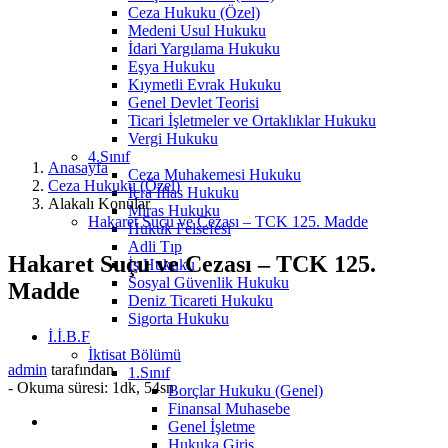
Ceza Hukuku (Özel)
Medeni Usul Hukuku
İdari Yargılama Hukuku
Eşya Hukuku
Kıymetli Evrak Hukuku
Genel Devlet Teorisi
Ticari İşletmeler ve Ortaklıklar Hukuku
Vergi Hukuku
4.Sınıf
Anasayfa
Ceza Muhakemesi Hukuku
Ceza Hukuku (Özel)
İcra İflas Hukuku
Alakalı Konular
Miras Hukuku
Hakaret Suçu ve Cezası – TCK 125. Madde
Hukuk Felsefesi
Adli Tıp
Hakaret Suçu ve Cezası – TCK 125.
İş Hukuku
Sosyal Güvenlik Hukuku
Madde
Deniz Ticareti Hukuku
Sigorta Hukuku
İ.İ.B.F
İktisat Bölümü
admin
tarafından
1.Sınıf
-
Okuma süresi: 1dk, 54sn
Borçlar Hukuku (Genel)
Finansal Muhasebe
Genel İşletme
Hukuka Giriş