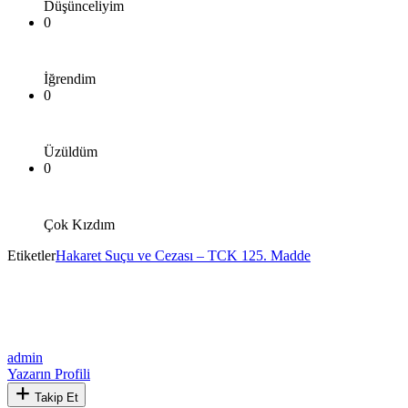
Düşünceliyim
0
İğrendim
0
Üzüldüm
0
Çok Kızdım
Etiketler
Hakaret Suçu ve Cezası – TCK 125. Madde
admin
Yazarın Profili
Takip Et