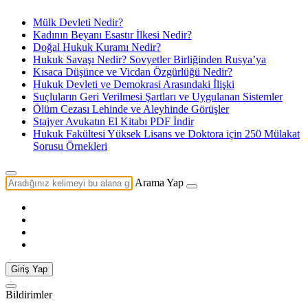
Mülk Devleti Nedir?
Kadının Beyanı Esastır İlkesi Nedir?
Doğal Hukuk Kuramı Nedir?
Hukuk Savaşı Nedir? Sovyetler Birliğinden Rusya’ya
Kısaca Düşünce ve Vicdan Özgürlüğü Nedir?
Hukuk Devleti ve Demokrasi Arasındaki İlişki
Suçluların Geri Verilmesi Şartları ve Uygulanan Sistemler
Ölüm Cezası Lehinde ve Aleyhinde Görüşler
Stajyer Avukatın El Kitabı PDF İndir
Hukuk Fakültesi Yüksek Lisans ve Doktora için 250 Mülakat
Sorusu Örnekleri
Arama Yap
Giriş Yap
Bildirimler