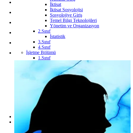
İktisat
İktisat Sosyolojisi
Sosyolojiye Giriş
Temel Bilgi Teknolojileri
Yönetim ve Organizasyon
2.Sınıf
İstatistik
3.Sınıf
4.Sınıf
İşletme Bölümü
1.Sınıf
İşletme İlkeleri
Davranış Bilimleri
2.Sınıf
İstatistik
Mikro İktisat
Makro İktisat
3.Sınıf
4.Sınıf
Kamu Yönetimi Bölümü
Maliye Bölümü
Fakülteler
Çalışma Odaları
Hukuk Çalışma Odaları
1.Sınıf Çalışma Odası