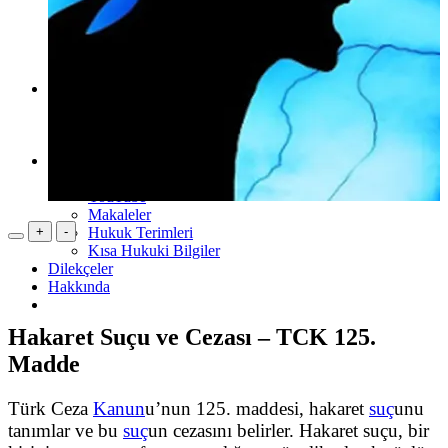
2.Sınıf Çalışma Odası
3.Sınıf Çalışma Odası
4.Sınıf Çalışma Odası
ARABULUCULUK Çalışma Odası
Ders Notları
HUKUK
İKTİSAT
İŞLETME
Hukuk Kültür
Telegram Grupları
YouTube
Makaleler
+
-
Hukuk Terimleri
Kısa Hukuki Bilgiler
Dilekçeler
Hakkında
Hakaret Suçu ve Cezası – TCK 125.
Madde
Türk Ceza
Kanun
u’nun 125. maddesi, hakaret
suç
unu
tanımlar ve bu
suç
un cezasını belirler. Hakaret suçu, bir