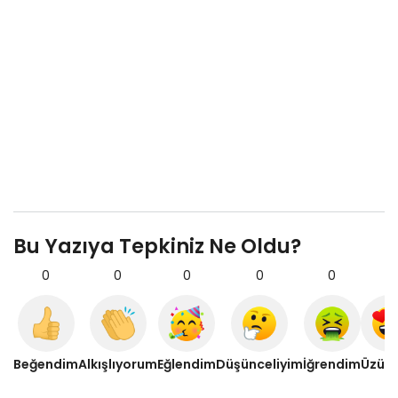
Bu Yazıya Tepkiniz Ne Oldu?
0
0
0
0
0
0
Beğendim
Alkışlıyorum
Eğlendim
Düşünceliyim
İğrendim
Üzül