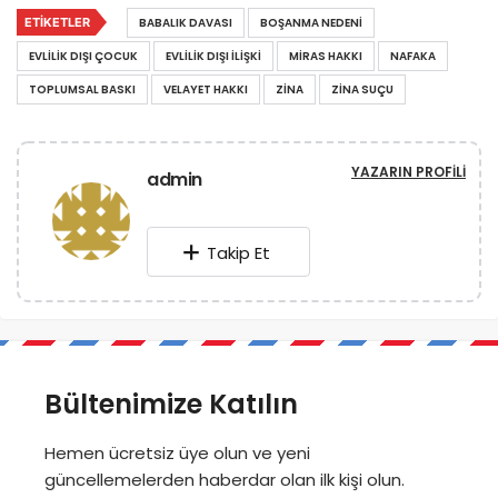
ETIKETLER
BABALIK DAVASI
BOŞANMA NEDENI
EVLILIK DIŞI ÇOCUK
EVLILIK DIŞI ILIŞKI
MIRAS HAKKI
NAFAKA
TOPLUMSAL BASKI
VELAYET HAKKI
ZINA
ZINA SUÇU
YAZARIN PROFILI
admin
Takip Et
Bültenimize Katılın
Hemen ücretsiz üye olun ve yeni
güncellemelerden haberdar olan ilk kişi olun.