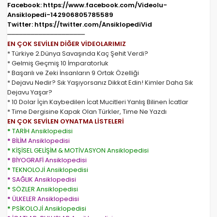
Facebook: https://www.facebook.com/Videolu-
Ansiklopedi-142906805785589
Twitter: https://twitter.com/AnsiklopediVid
⏤⏤⏤⏤⏤⏤⏤⏤⏤⏤⏤⏤⏤⏤⏤⏤⏤⏤⏤⏤
EN ÇOK SEVİLEN DİĞER VİDEOLARIMIZ
* Türkiye 2.Dünya Savaşında Kaç Şehit Verdi?
* Gelmiş Geçmiş 10 İmparatorluk
* Başarılı ve Zeki İnsanların 9 Ortak Özelliği
* Dejavu Nedir? Sık Yaşıyorsanız Dikkat Edin! Kimler Daha Sık
Dejavu Yaşar?
* 10 Dolar İçin Kaybedilen İcat Mucitleri Yanlış Bilinen İcatlar
* Time Dergisine Kapak Olan Türkler, Time Ne Yazdı
EN ÇOK SEVİLEN OYNATMA LİSTELERİ
*
TARİH Ansiklopedisi
*
BİLİM Ansiklopedisi
*
KİŞİSEL GELİŞİM & MOTİVASYON Ansiklopedisi
*
BİYOGRAFİ Ansiklopedisi
*
TEKNOLOJİ Ansiklopedisi
*
SAĞLIK Ansiklopedisi
*
SÖZLER Ansiklopedisi
*
ÜLKELER Ansiklopedisi
*
PSİKOLOJİ Ansiklopedisi