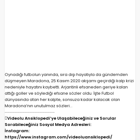
Oynadığı futbolun yanında, sıra dışı hayatıyla da gündemden
düşmeyen Maradona, 25 Kasım 2020 akşamı geçirdiği kalp krizi
nedeniyle hayatını kaybetti. Arjantinli efsaneden geriye kalan
attığı goller ve söylediği efsane sözler oldu. İşte Futbol
dünyasında atan her kalpte, sonsuza kadar kalacak olan
Maradona’nın unutulmaz sözleri…
⏤⏤⏤⏤⏤⏤⏤⏤⏤⏤⏤⏤⏤⏤⏤⏤⏤⏤⏤⏤
Videolu Ansiklopedi’ye Ulaşabileceğiniz ve Sorular
Sorabileceğiniz Sosyal Medya Adresleri:
İnstagram:
https://www.instagram.com/videoluansiklopedi/