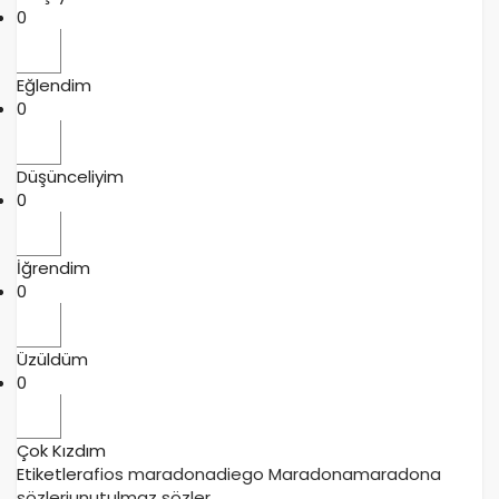
0
Eğlendim
0
Düşünceliyim
0
İğrendim
0
Üzüldüm
0
Çok Kızdım
Etiketler
afios maradona
diego Maradona
maradona
sözleri
unutulmaz sözler