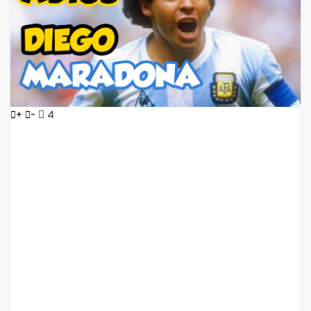
4
+
-