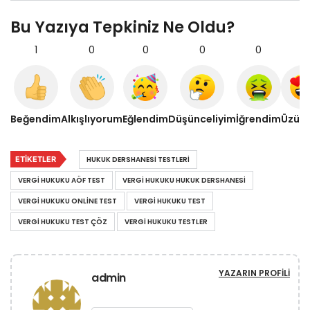
Bu Yazıya Tepkiniz Ne Oldu?
1
0
0
0
0
1
Beğendim
Alkışlıyorum
Eğlendim
Düşünceliyim
İğrendim
Üzül
ETIKETLER
HUKUK DERSHANESI TESTLERI
VERGI HUKUKU AÖF TEST
VERGI HUKUKU HUKUK DERSHANESI
VERGI HUKUKU ONLINE TEST
VERGI HUKUKU TEST
VERGI HUKUKU TEST ÇÖZ
VERGI HUKUKU TESTLER
YAZARIN PROFILI
admin