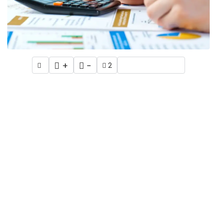
+
-
2