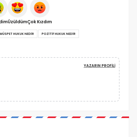
ndim
Üzüldüm
Çok Kızdım
MÜSPET HUKUK NEDIR
POZITIF HUKUK NEDIR
YAZARIN PROFILI