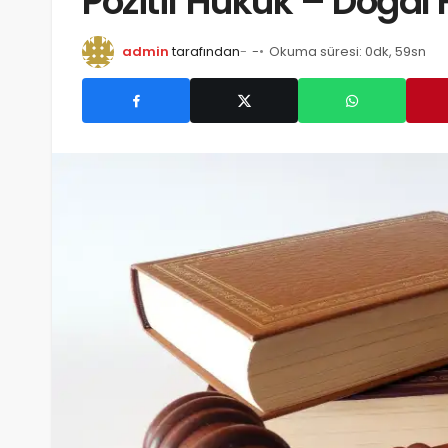
Pozitif Hukuk – Doğal
admin
tarafından
-
Okuma süresi: 0dk, 59sn