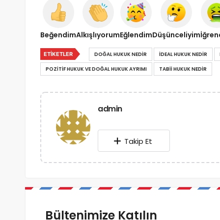
Beğendim
Alkışlıyorum
Eğlendim
Düşünceliyim
İğre
ETIKETLER
DOĞAL HUKUK NEDIR
IDEAL HUKUK NEDIR
POZITIF HUKUK VE DOĞAL HUKUK AYRIMI
TABII HUKUK NEDIR
admin
Takip Et
Bültenimize Katılın