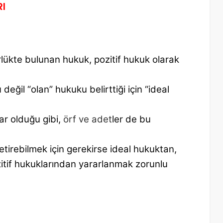
I
ürlükte bulunan
hukuk, pozitif hukuk olarak
 değil “olan”
hukuku belirttiği için “ideal
lar olduğu gibi,
örf ve adet
ler de bu
 getirebilmek
için gerekirse ideal hukuktan,
zitif hukuklarından yararlanmak
zorunlu