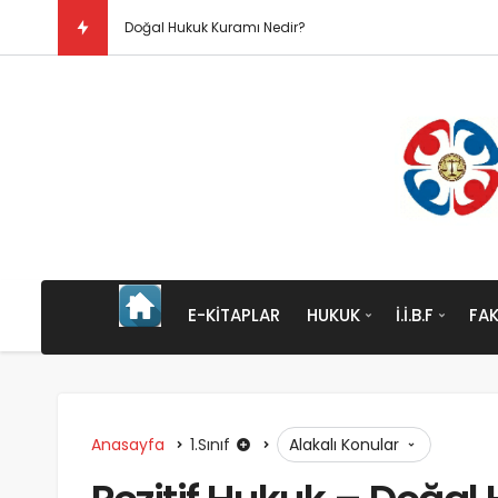
Doğal Hukuk Kuramı Nedir?
E-KITAPLAR
HUKUK
İ.İ.B.F
FAK
Anasayfa
1.Sınıf
Alakalı Konular