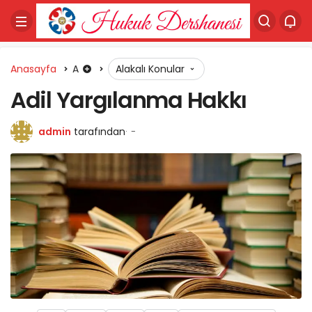
Anasayfa
A
Alakalı Konular
Adil Yargılanma Hakkı
admin
tarafından
-