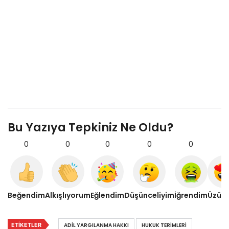
Bu Yazıya Tepkiniz Ne Oldu?
0
0
0
0
0
0
Beğendim
Alkışlıyorum
Eğlendim
Düşünceliyim
İğrendim
Üzül
ETIKETLER
ADIL YARGILANMA HAKKI
HUKUK TERIMLERI