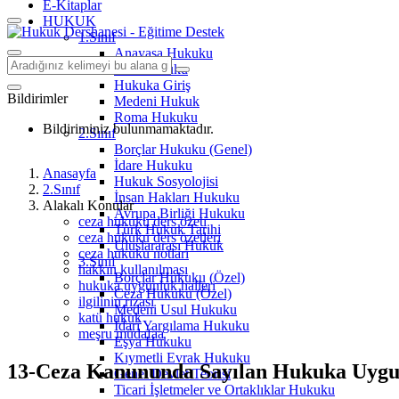
E-Kitaplar
HUKUK
1.Sınıf
Anayasa Hukuku
Aile Hukuku
Hukuka Giriş
Bildirimler
Medeni Hukuk
Roma Hukuku
Bildiriminiz bulunmamaktadır.
2.Sınıf
Borçlar Hukuku (Genel)
İdare Hukuku
Anasayfa
Hukuk Sosyolojisi
2.Sınıf
İnsan Hakları Hukuku
Alakalı Konular
Avrupa Birliği Hukuku
ceza hukuku ders özeti
Türk Hukuk Tarihi
ceza hukuku ders özetleri
Uluslararası Hukuk
ceza hukuku notları
3.Sınıf
hakkın kullanılması
Borçlar Hukuku (Özel)
hukuka uygunluk halleri
Ceza Hukuku (Özel)
ilgilinin rızası
Medeni Usul Hukuku
katü hukuk
İdari Yargılama Hukuku
meşru müdafaa
Eşya Hukuku
Kıymetli Evrak Hukuku
13-Ceza Kanununda Sayılan Hukuka Uygun
Genel Devlet Teorisi
Ticari İşletmeler ve Ortaklıklar Hukuku