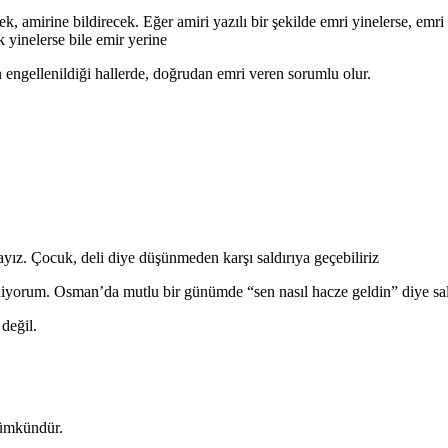
k, amirine bildirecek. Eğer amiri yazılı bir şekilde emri yinelerse, emr
 yinelerse bile emir yerine
ngellenildiği hallerde, doğrudan emri veren sorumlu olur.
yız. Çocuk, deli diye düşünmeden karşı saldırıya geçebiliriz
idiyorum. Osman’da mutlu bir günümde “sen nasıl hacze geldin” diye sa
değil.
mümkündür.