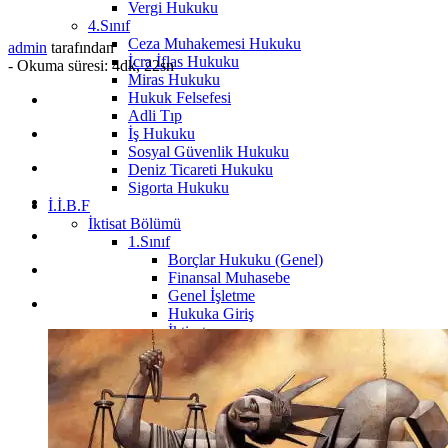
Vergi Hukuku
4.Sınıf
Ceza Muhakemesi Hukuku
admin
tarafından
İcra İflas Hukuku
-
Okuma süresi: 4dk, 22sn
Miras Hukuku
Hukuk Felsefesi
Adli Tıp
İş Hukuku
Sosyal Güvenlik Hukuku
Deniz Ticareti Hukuku
Sigorta Hukuku
İ.İ.B.F
İktisat Bölümü
1.Sınıf
Borçlar Hukuku (Genel)
Finansal Muhasebe
Genel İşletme
Hukuka Giriş
İktisat
İktisat Sosyolojisi
Sosyolojiye Giriş
Temel Bilgi Teknolojileri
Yönetim ve Organizasyon
2.Sınıf
İstatistik