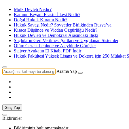
Mülk Devleti Nedir?
Kadının Beyanı Esastır İlkesi Nedir?
Doğal Hukuk Kuramı Nedir?
Hukuk Savaşı Nedir? Sovyetler Birliğinden Rusya’ya
Kısaca Düşünce ve Vicdan Özgürlüğü Nedir?
Hukuk Devleti ve Demokrasi Arasındaki İlişki
Suçluların Geri Verilmesi Şartları ve Uygulanan Sistemler
Ölüm Cezası Lehinde ve Aleyhinde Görüşler
Stajyer Avukatın El Kitabı PDF İndir
Hukuk Fakültesi Yüksek Lisans ve Doktora için 250 Mülakat S
Arama Yap
Giriş Yap
Bildirimler
Bildiriminiz bulunmamaktadır.