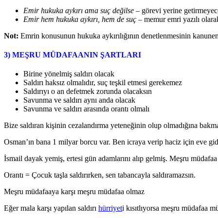
Emir hukuka aykırı ama suç değilse
– görevi yerine getirmeyece
Emir hem hukuka aykırı, hem de suç
– memur emri yazılı olarak
Not:
Emrin konusunun hukuka aykırılığının denetlenmesinin kanunen e
3) MEŞRU MÜDAFAANIN ŞARTLARI
Birine yönelmiş saldırı olacak
Saldırı haksız olmalıdır, suç teşkil etmesi gerekemez
Saldırıyı o an defetmek zorunda olacaksın
Savunma ve saldırı aynı anda olacak
Savunma ve saldırı arasında orantı olmalı
Bize saldıran kişinin cezalandırma yeteneğinin olup olmadığına bakma
Osman’ın bana 1 milyar borcu var. Ben icraya verip haciz için eve g
İsmail dayak yemiş, ertesi gün adamlarını alıp gelmiş. Meşru müdafaa 
Orantı = Çocuk taşla saldırırken, sen tabancayla saldıramazsın.
Meşru müdafaaya karşı meşru müdafaa olmaz
Eğer mala karşı yapılan saldırı
hürriyet
i kısıtlıyorsa meşru müdafaa 