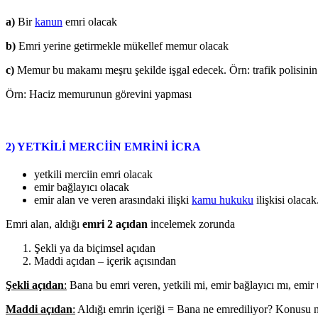
a)
Bir
kanun
emri olacak
b)
Emri yerine getirmekle mükellef memur olacak
c)
Memur bu makamı meşru şekilde işgal edecek. Örn: trafik polisinin 
Örn: Haciz memurunun görevini yapması
2) YETKİLİ MERCİİN EMRİNİ İCRA
yetkili merciin emri olacak
emir bağlayıcı olacak
emir alan ve veren arasındaki ilişki
kamu hukuku
ilişkisi olacak
Emri alan, aldığı
emri 2 açıdan
incelemek zorunda
Şekli ya da biçimsel açıdan
Maddi açıdan – içerik açısından
Şekli açıdan
:
Bana bu emri veren, yetkili mi, emir bağlayıcı mı, emir
Maddi açıdan
:
Aldığı emrin içeriği = Bana ne emrediliyor? Konusu