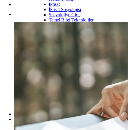
İktisat
İktisat Sosyolojisi
Sosyolojiye Giriş
Temel Bilgi Teknolojileri
Yönetim ve Organizasyon
2.Sınıf
İstatistik
3.Sınıf
4.Sınıf
İşletme Bölümü
1.Sınıf
İşletme İlkeleri
Davranış Bilimleri
2.Sınıf
İstatistik
Mikro İktisat
Makro İktisat
3.Sınıf
4.Sınıf
Kamu Yönetimi Bölümü
Maliye Bölümü
Fakülteler
Çalışma Odaları
Hukuk Çalışma Odaları
1.Sınıf Çalışma Odası