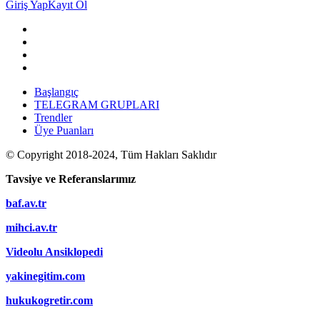
Giriş Yap
Kayıt Ol
Başlangıç
TELEGRAM GRUPLARI
Trendler
Üye Puanları
© Copyright 2018-2024, Tüm Hakları Saklıdır
Tavsiye ve Referanslarımız
baf.av.tr
mihci.av.tr
Videolu Ansiklopedi
yakinegitim.com
hukukogretir.com