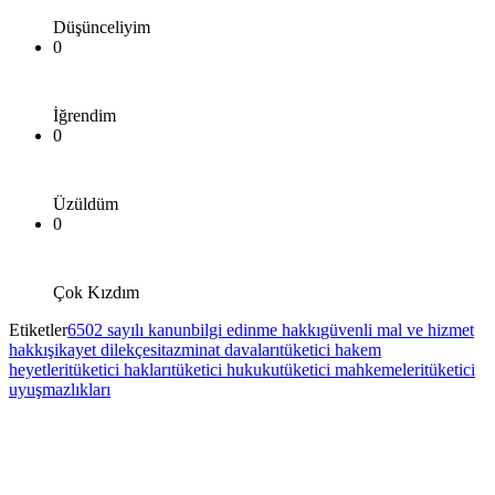
Düşünceliyim
0
İğrendim
0
Üzüldüm
0
Çok Kızdım
Etiketler
6502 sayılı kanun
bilgi edinme hakkı
güvenli mal ve hizmet
hakkı
şikayet dilekçesi
tazminat davaları
tüketici hakem
heyetleri
tüketici hakları
tüketici hukuku
tüketici mahkemeleri
tüketici
uyuşmazlıkları