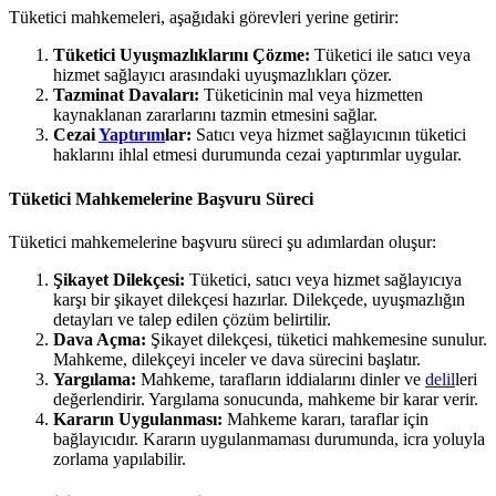
Tüketici mahkemeleri, aşağıdaki görevleri yerine getirir:
Tüketici Uyuşmazlıklarını Çözme:
Tüketici ile satıcı veya
hizmet sağlayıcı arasındaki uyuşmazlıkları çözer.
Tazminat Davaları:
Tüketicinin mal veya hizmetten
kaynaklanan zararlarını tazmin etmesini sağlar.
Cezai
Yaptırım
lar:
Satıcı veya hizmet sağlayıcının tüketici
haklarını ihlal etmesi durumunda cezai yaptırımlar uygular.
Tüketici Mahkemelerine Başvuru Süreci
Tüketici mahkemelerine başvuru süreci şu adımlardan oluşur:
Şikayet Dilekçesi:
Tüketici, satıcı veya hizmet sağlayıcıya
karşı bir şikayet dilekçesi hazırlar. Dilekçede, uyuşmazlığın
detayları ve talep edilen çözüm belirtilir.
Dava Açma:
Şikayet dilekçesi, tüketici mahkemesine sunulur.
Mahkeme, dilekçeyi inceler ve dava sürecini başlatır.
Yargılama:
Mahkeme, tarafların iddialarını dinler ve
delil
leri
değerlendirir. Yargılama sonucunda, mahkeme bir karar verir.
Kararın Uygulanması:
Mahkeme kararı, taraflar için
bağlayıcıdır. Kararın uygulanmaması durumunda, icra yoluyla
zorlama yapılabilir.