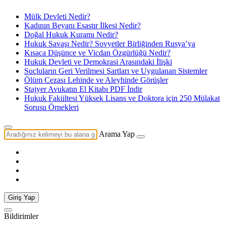
Mülk Devleti Nedir?
Kadının Beyanı Esastır İlkesi Nedir?
Doğal Hukuk Kuramı Nedir?
Hukuk Savaşı Nedir? Sovyetler Birliğinden Rusya’ya
Kısaca Düşünce ve Vicdan Özgürlüğü Nedir?
Hukuk Devleti ve Demokrasi Arasındaki İlişki
Suçluların Geri Verilmesi Şartları ve Uygulanan Sistemler
Ölüm Cezası Lehinde ve Aleyhinde Görüşler
Stajyer Avukatın El Kitabı PDF İndir
Hukuk Fakültesi Yüksek Lisans ve Doktora için 250 Mülakat
Sorusu Örnekleri
Arama Yap
Giriş Yap
Bildirimler