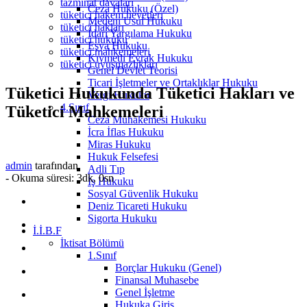
tazminat davaları
Ceza Hukuku (Özel)
tüketici hakem heyetleri
Medeni Usul Hukuku
tüketici hakları
İdari Yargılama Hukuku
tüketici hukuku
Eşya Hukuku
tüketici mahkemeleri
Kıymetli Evrak Hukuku
tüketici uyuşmazlıkları
Genel Devlet Teorisi
Ticari İşletmeler ve Ortaklıklar Hukuku
Tüketici Hukukunda Tüketici Hakları ve
Vergi Hukuku
4.Sınıf
Tüketici Mahkemeleri
Ceza Muhakemesi Hukuku
İcra İflas Hukuku
Miras Hukuku
Hukuk Felsefesi
admin
tarafından
Adli Tıp
-
Okuma süresi: 3dk, 0sn
İş Hukuku
Sosyal Güvenlik Hukuku
Deniz Ticareti Hukuku
Sigorta Hukuku
İ.İ.B.F
İktisat Bölümü
1.Sınıf
Borçlar Hukuku (Genel)
Finansal Muhasebe
Genel İşletme
Hukuka Giriş