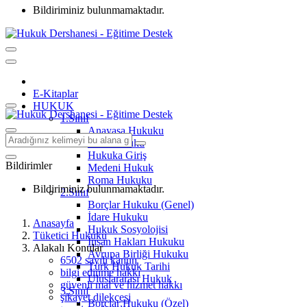
Bildiriminiz bulunmamaktadır.
E-Kitaplar
HUKUK
1.Sınıf
Anayasa Hukuku
Aile Hukuku
Hukuka Giriş
Bildirimler
Medeni Hukuk
Roma Hukuku
Bildiriminiz bulunmamaktadır.
2.Sınıf
Borçlar Hukuku (Genel)
İdare Hukuku
Anasayfa
Hukuk Sosyolojisi
Tüketici Hukuku
İnsan Hakları Hukuku
Alakalı Konular
Avrupa Birliği Hukuku
6502 sayılı kanun
Türk Hukuk Tarihi
bilgi edinme hakkı
Uluslararası Hukuk
güvenli mal ve hizmet hakkı
3.Sınıf
şikayet dilekçesi
Borçlar Hukuku (Özel)