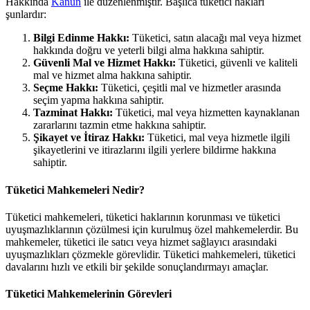
Hakkında
Kanun
ile düzenlenmiştir. Başlıca tüketici hakları
şunlardır:
Bilgi Edinme Hakkı:
Tüketici, satın alacağı mal veya hizmet
hakkında doğru ve yeterli bilgi alma hakkına sahiptir.
Güvenli Mal ve Hizmet Hakkı:
Tüketici, güvenli ve kaliteli
mal ve hizmet alma hakkına sahiptir.
Seçme Hakkı:
Tüketici, çeşitli mal ve hizmetler arasında
seçim yapma hakkına sahiptir.
Tazminat Hakkı:
Tüketici, mal veya hizmetten kaynaklanan
zararlarını tazmin etme hakkına sahiptir.
Şikayet ve İtiraz Hakkı:
Tüketici, mal veya hizmetle ilgili
şikayetlerini ve itirazlarını ilgili yerlere bildirme hakkına
sahiptir.
Tüketici Mahkemeleri Nedir?
Tüketici mahkemeleri, tüketici haklarının korunması ve tüketici
uyuşmazlıklarının çözülmesi için kurulmuş özel mahkemelerdir. Bu
mahkemeler, tüketici ile satıcı veya hizmet sağlayıcı arasındaki
uyuşmazlıkları çözmekle görevlidir. Tüketici mahkemeleri, tüketici
davalarını hızlı ve etkili bir şekilde sonuçlandırmayı amaçlar.
Tüketici Mahkemelerinin Görevleri