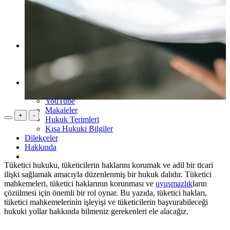
2.Sınıf Çalışma Odası
3.Sınıf Çalışma Odası
4.Sınıf Çalışma Odası
ARABULUCULUK Çalışma Odası
Ders Notları
HUKUK
İKTİSAT
İŞLETME
Hukuk Kültür
Telegram Grupları
YouTube
Makaleler
+
-
Hukuk Terimleri
Kısa Hukuki Bilgiler
Dilekçeler
Hakkında
Tüketici hukuku, tüketicilerin haklarını korumak ve adil bir ticari
ilişki sağlamak amacıyla düzenlenmiş bir hukuk dalıdır. Tüketici
mahkemeleri, tüketici haklarının korunması ve
uyuşmazlık
ların
çözülmesi için önemli bir rol oynar. Bu yazıda, tüketici hakları,
tüketici mahkemelerinin işleyişi ve tüketicilerin başvurabileceği
hukuki yollar hakkında bilmeniz gerekenleri ele alacağız.