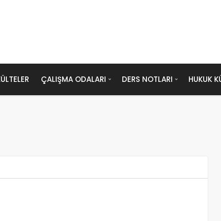
ÜLTELER
ÇALIŞMA ODALARI
DERS NOTLARI
HUKUK K