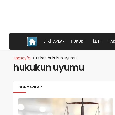
E-KITAPLAR
HUKUK
İ.İ.B.F
FAK
Anasayfa
Etiket: hukukun uyumu
hukukun uyumu
SON YAZILAR