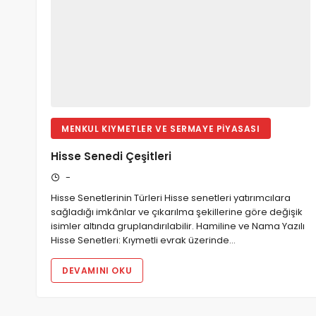
Hukuk Fakültesi Yüksek Lisans ve Doktora için 250 Mülak
MENKUL KIYMETLER VE SERMAYE PIYASASI
Hisse Senedi Çeşitleri
-
Hisse Senetlerinin Türleri Hisse senetleri yatırımcılara
sağladığı imkânlar ve çıkarılma şekillerine göre değişik
isimler altında gruplandırılabilir. Hamiline ve Nama Yazılı
Hisse Senetleri: Kıymetli evrak üzerinde…
DEVAMINI OKU