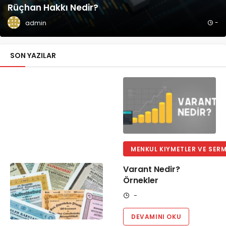
Rüçhan Hakkı Nedir?
-
admin
SON YAZILAR
MENKUL KIYMETLER VE SERM
Varant Nedir?
Örnekler
-
DEVAMINI OKU