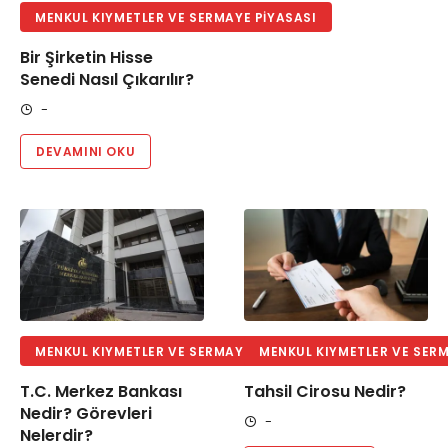
MENKUL KIYMETLER VE SERMAYE PIYASASI
Bir Şirketin Hisse
Senedi Nasıl Çıkarılır?
-
DEVAMINI OKU
MENKUL KIYMETLER VE SERMAYE PIYASASI
MENKUL KIYMETLER VE SERM
T.C. Merkez Bankası
Tahsil Cirosu Nedir?
Nedir? Görevleri
-
Nelerdir?