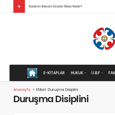
Kadının Beyanı Esastır İlkesi Nedir?
E-KITAPLAR
HUKUK
İ.İ.B.F
FAK
Anasayfa
Etiket: Duruşma Disiplini
Duruşma Disiplini