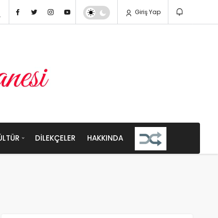
Giriş Yap
ÜLTÜR
DILEKÇELER
HAKKINDA