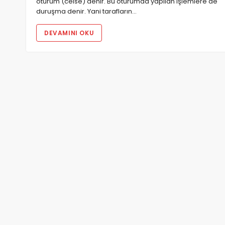
oturum (celse) denir. Bu oturumda yapılan işlemlere de
duruşma denir. Yani tarafların…
DEVAMINI OKU