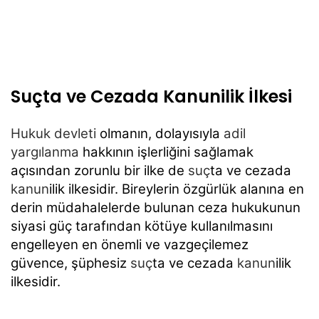
Suçta ve Cezada Kanunilik İlkesi
Hukuk devleti
olmanın, dolayısıyla
adil
yargılanma
hakkının işlerliğini sağlamak
açısından zorunlu bir ilke de
suç
ta ve cezada
kanun
ilik ilkesidir. Bireylerin özgürlük alanına en
derin müdahalelerde bulunan ceza hukukunun
siyasi güç tarafından kötüye kullanılmasını
engelleyen en önemli ve vazgeçilemez
güvence, şüphesiz
suç
ta ve cezada
kanun
ilik
ilkesidir.