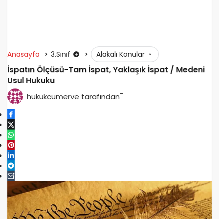
Anasayfa
3.Sınıf
Alakalı Konular
İspatın Ölçüsü-Tam İspat, Yaklaşık İspat / Medeni
Usul Hukuku
-
hukukcumerve
tarafından