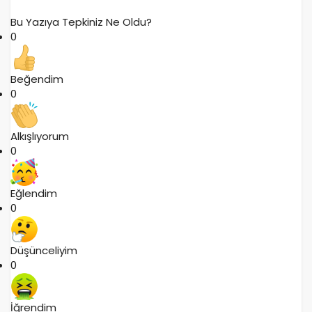
Bu Yazıya Tepkiniz Ne Oldu?
0
Beğendim
0
Alkışlıyorum
0
Eğlendim
0
Düşünceliyim
0
İğrendim