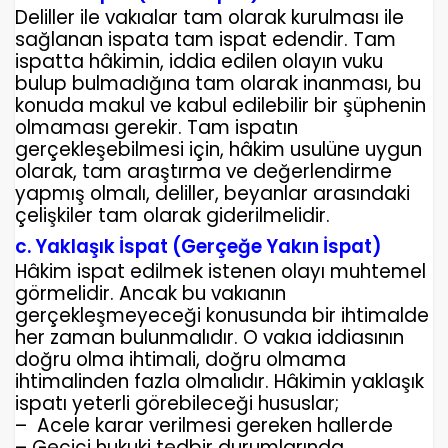
Deliller ile vakıalar tam olarak kurulması ile
sağlanan ispata tam ispat edendir. Tam
ispatta hâkimin, iddia edilen olayın vuku
bulup bulmadığına tam olarak inanması, bu
konuda makul ve kabul edilebilir bir şüphenin
olmaması gerekir. Tam ispatın
gerçekleşebilmesi için, hâkim usulüne uygun
olarak, tam araştırma ve değerlendirme
yapmış olmalı, deliller, beyanlar arasındaki
çelişkiler tam olarak giderilmelidir.
c. Yaklaşık İspat (Gerçeğe Yakın İspat)
Hâkim ispat edilmek istenen olayı muhtemel
görmelidir. Ancak bu vakıanın
gerçekleşmeyeceği konusunda bir ihtimalde
her zaman bulunmalıdır. O vakıa iddiasının
doğru olma ihtimali, doğru olmama
ihtimalinden fazla olmalıdır. Hâkimin yaklaşık
ispatı yeterli görebileceği hususlar;
– Acele karar verilmesi gereken hallerde
– Geçici hukuki tedbir durumlarında