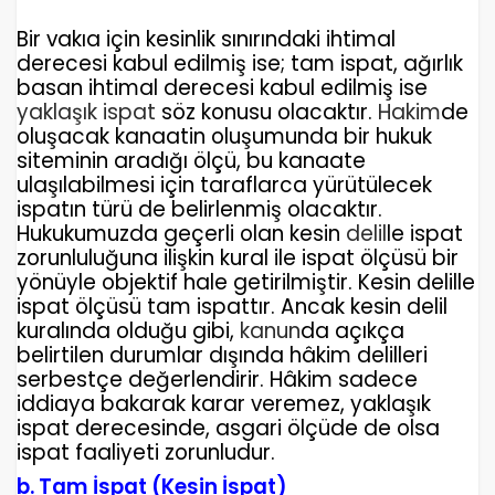
Bir vakıa için kesinlik sınırındaki ihtimal
derecesi kabul edilmiş ise; tam ispat, ağırlık
basan ihtimal derecesi kabul edilmiş ise
yaklaşık ispat
söz konusu olacaktır.
Hakim
de
oluşacak kanaatin oluşumunda bir hukuk
siteminin aradığı ölçü, bu kanaate
ulaşılabilmesi için taraflarca yürütülecek
ispatın türü de belirlenmiş olacaktır.
Hukukumuzda geçerli olan kesin
delil
le ispat
zorunluluğuna ilişkin kural ile ispat ölçüsü bir
yönüyle objektif hale getirilmiştir. Kesin delille
ispat ölçüsü tam ispattır. Ancak kesin delil
kuralında olduğu gibi,
kanun
da açıkça
belirtilen durumlar dışında hâkim delilleri
serbestçe değerlendirir. Hâkim sadece
iddiaya bakarak karar veremez, yaklaşık
ispat derecesinde, asgari ölçüde de olsa
ispat faaliyeti zorunludur.
b. Tam İspat (Kesin İspat)