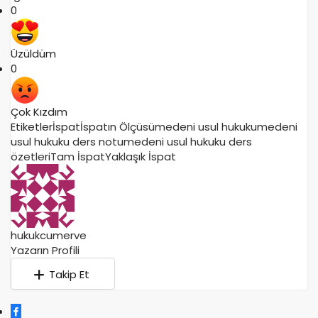
0
Üzüldüm
0
Çok Kızdım
Etiketler
İspat
İspatın Ölçüsü
medeni usul hukuku
medeni
usul hukuku ders notu
medeni usul hukuku ders
özetleri
Tam İspat
Yaklaşık İspat
hukukcumerve
Yazarın Profili
Takip Et