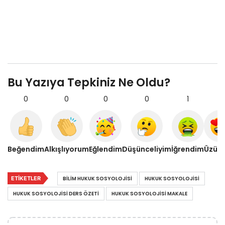
Bu Yazıya Tepkiniz Ne Oldu?
0
0
0
0
1
0
Beğendim
Alkışlıyorum
Eğlendim
Düşünceliyim
İğrendim
Üzül
ETIKETLER
BILIM HUKUK SOSYOLOJISI
HUKUK SOSYOLOJISI
HUKUK SOSYOLOJISI DERS ÖZETI
HUKUK SOSYOLOJISI MAKALE