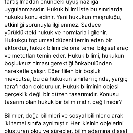
tartışılmadan önündeki
uyuşmazl
ığa
uygulanmasıdır. Hukuk bilimi işte bu sınırlarda
hukuku konu edinir. Yani hukukun meşruluğu,
etkinliği sorunuyla ilgilenmez. Sadece
yürüklükteki hukuk ve normlarla ilgilenir.
Hukukçu toplumsal düzeni temin eden bir
aktördür, hukuk bilimi de ona temel bilgisel araç
ve metotları temin eder. Hukuk bilimi, hukukun
boşluksuz olması gerektiği önkabulünden
hareketle çalışır. Eğer fiilen bir boşluk
mevcutsa, bu da hukukun sınırları içinde, yargıç
tarafından doldurulur. Hukuk biliminin objesi
gerçeklik değil bir düzen tasarımıdır. Konusu
tasarım olan hukuk bir bilim midir, değil midir?
Bilimler, doğa bilimleri ve sosyal bilimler olarak
iki temel sınıfa ayrılmıştır. Her ikisinin objelerini
oluşturan olgu ve süreçler, bilim adamına dışsal