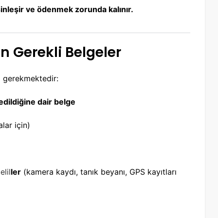
sinleşir ve ödenmek zorunda kalınır.
çin Gerekli Belgeler
ız gerekmektedir:
dildiğine dair belge
lar için)
elil
ler
(kamera kaydı, tanık beyanı, GPS kayıtları