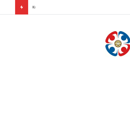
Kısaca Düşünce ve Vicdan Özgürlüğü Nedir?