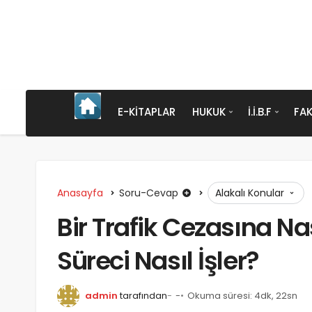
E-KITAPLAR
HUKUK
İ.İ.B.F
FAK
Anasayfa
Soru-Cevap
Alakalı Konular
Bir Trafik Cezasına Nas
Süreci Nasıl İşler?
admin
tarafından
-
Okuma süresi: 4dk, 22sn